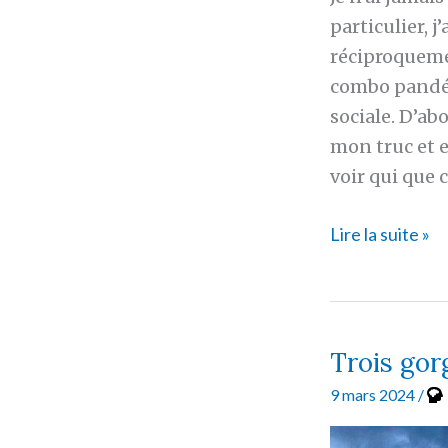
particulier, j
réciproquement
combo pandém
sociale. D’ab
mon truc et e
voir qui que c
Objectif:
Lire la suite »
retrouver
une
vie
sociale
Trois go
9 mars 2024
/