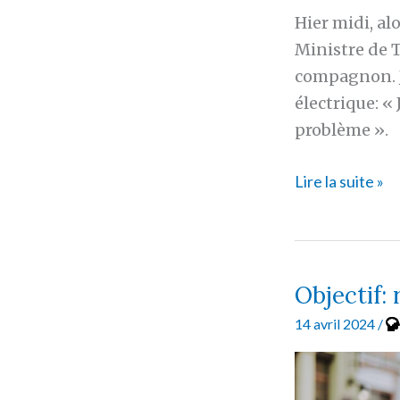
Hier midi, al
Ministre de 
compagnon. J’
électrique: «
problème ».
I’m
Lire la suite »
not
nice
but
I’m
Objectif: 
a
14 avril 2024
/
good
person