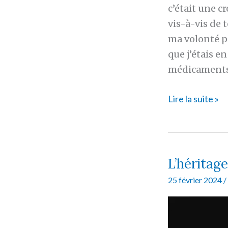
c’était une c
vis-à-vis de 
ma volonté po
que j’étais e
médicaments
Trois
Lire la suite »
gorgées
d’amertume
L’héritag
25 février 2024
/