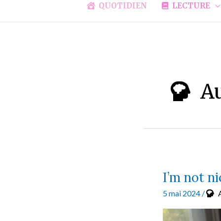
QUOTIDIEN
LECTURE
A
I’m not n
5 mai 2024
/