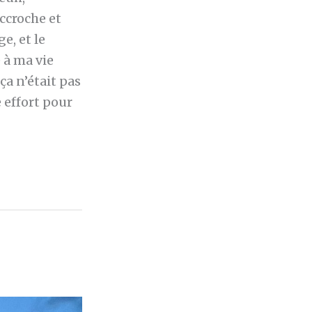
accroche et
e, et le
 à ma vie
ça n’était pas
 effort pour