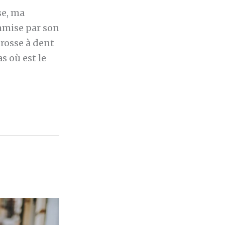
se, ma
mmise par son
brosse à dent
s où est le