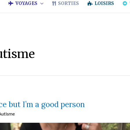
VOYAGES
SORTIES
LOISIRS
utisme
ice but I’m a good person
Autisme