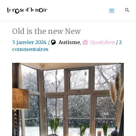
Aller
au
contenu
Old is the new New
5 janvier 2024
/
Autisme
,
Quotidien
/
2
commentaires