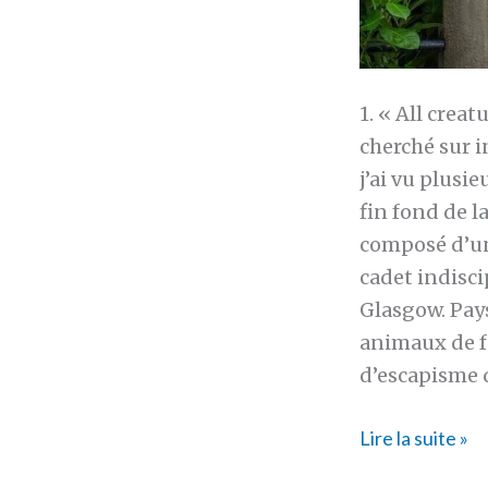
1. « All creat
cherché sur 
j’ai vu plusie
fin fond de l
composé d’un
cadet indisci
Glasgow. Pay
animaux de fe
d’escapisme q
10
Lire la suite »
things