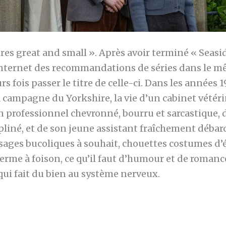
ures great and small ». Après avoir terminé « Seaside
internet des recommandations de séries dans le mê
urs fois passer le titre de celle-ci. Dans les années 
a campagne du Yorkshire, la vie d’un cabinet vétéri
 professionnel chevronné, bourru et sarcastique, d
pliné, et de son jeune assistant fraîchement débar
sages bucoliques à souhait, chouettes costumes d’
rme à foison, ce qu’il faut d’humour et de romance
ui fait du bien au système nerveux.