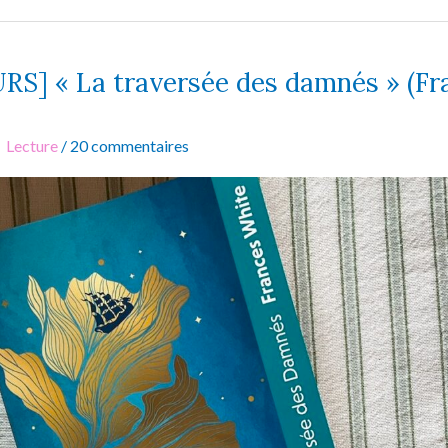
S] « La traversée des damnés » (Fr
Lecture
/
20 commentaires