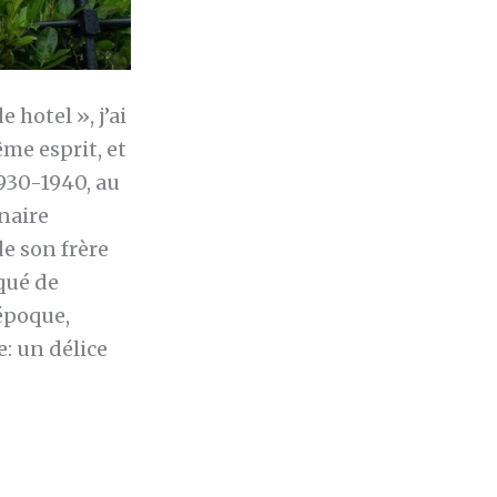
 hotel », j’ai
me esprit, et
1930-1940, au
naire
e son frère
qué de
époque,
: un délice