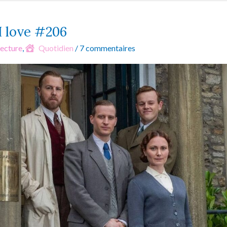
 I love #206
ecture
,
Quotidien
/
7 commentaires