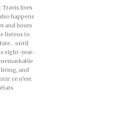
 Travis lives
 also happens
ays and hours
e listens to
 fate… until
us eight-year-
 unremarkable
 living, and
tir: ce n’est
états