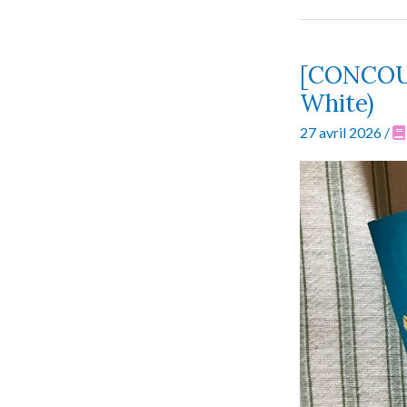
I
love
#206
[CONCOUR
White)
27 avril 2026
/