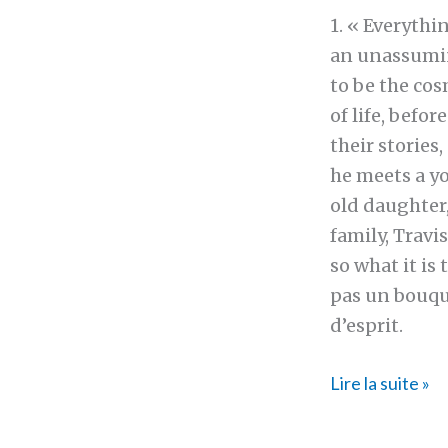
1. « Everythi
an unassuming
to be the cos
of life, befo
their stories
he meets a yo
old daughter,
family, Travi
so what it is 
pas un bouqu
d’esprit.
10
Lire la suite »
things
I