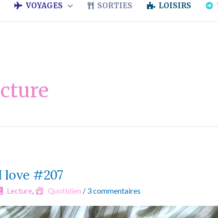
VOYAGES
SORTIES
LOISIRS
cture
 I love #207
Lecture
,
Quotidien
/
3 commentaires