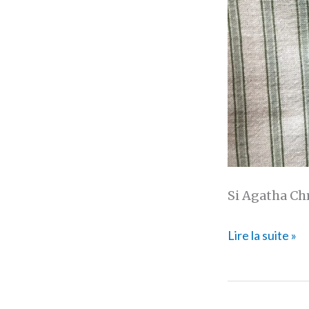
Si Agatha Chr
[CONCOURS]
Lire la suite »
« La
traversée
des