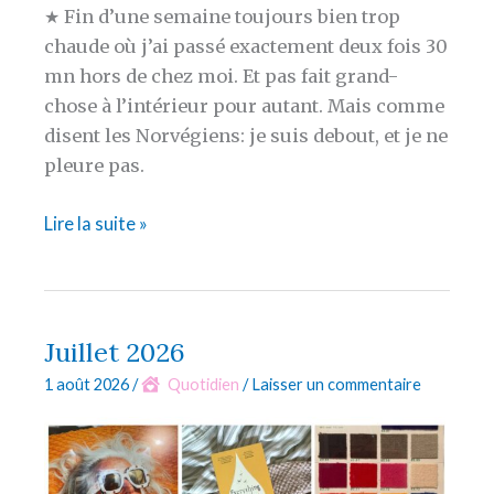
★ Fin d’une semaine toujours bien trop
chaude où j’ai passé exactement deux fois 30
mn hors de chez moi. Et pas fait grand-
chose à l’intérieur pour autant. Mais comme
disent les Norvégiens: je suis debout, et je ne
pleure pas.
La
Lire la suite »
semaine
en
bref
#441
Juillet 2026
1 août 2026
/
Quotidien
/
Laisser un commentaire