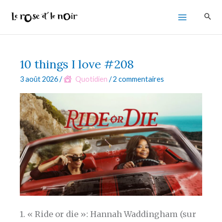
Aller
au
contenu
10 things I love #208
3 août 2026
/
Quotidien
/
2 commentaires
1. « Ride or die »: Hannah Waddingham (sur