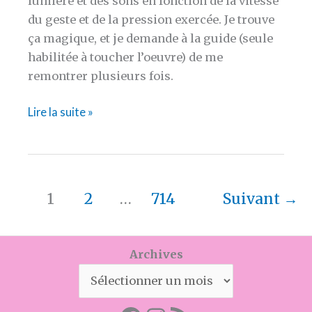
lumière et des sons en fonction de la vitesse
du geste et de la pression exercée. Je trouve
ça magique, et je demande à la guide (seule
habilitée à toucher l’oeuvre) de me
remontrer plusieurs fois.
La
Lire la suite »
semaine
en
bref
#438
1
2
…
714
Suivant
→
Archives