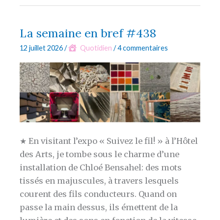
en
bref
#439
La semaine en bref #438
12 juillet 2026
/
Quotidien
/
4 commentaires
★ En visitant l’expo « Suivez le fil! » à l’Hôtel
des Arts, je tombe sous le charme d’une
installation de Chloé Bensahel: des mots
tissés en majuscules, à travers lesquels
courent des fils conducteurs. Quand on
passe la main dessus, ils émettent de la