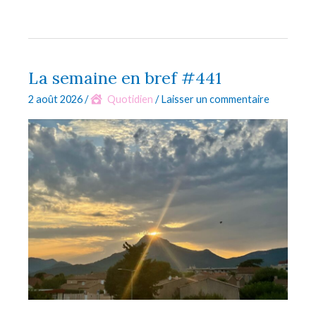
things
I
love
#208
La semaine en bref #441
2 août 2026
/
Quotidien
/
Laisser un commentaire