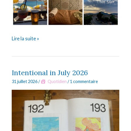
Juillet
Lire la suite »
2026
Intentional in July 2026
31 juillet 2026
/
Quotidien
/
1 commentaire