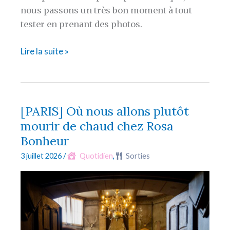
nous passons un très bon moment à tout
tester en prenant des photos.
[PARIS]
Lire la suite »
Où
les
trains
sont
[PARIS] Où nous allons plutôt
bleus
mourir de chaud chez Rosa
et
Bonheur
surchauffés,
3 juillet 2026
/
Quotidien
,
Sorties
ou
remplacés
et
en
retard