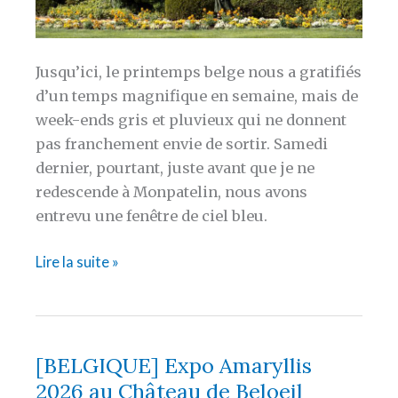
Jusqu’ici, le printemps belge nous a gratifiés
d’un temps magnifique en semaine, mais de
week-ends gris et pluvieux qui ne donnent
pas franchement envie de sortir. Samedi
dernier, pourtant, juste avant que je ne
redescende à Monpatelin, nous avons
entrevu une fenêtre de ciel bleu.
[BELGIQUE]
Lire la suite »
Printemps
au
jardin
botanique
[BELGIQUE] Expo Amaryllis
de
2026 au Château de Beloeil