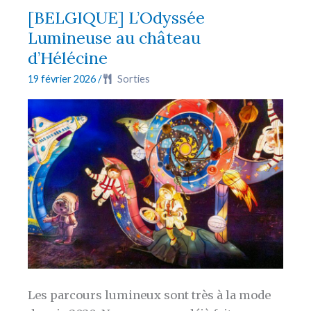
Machine:
[BELGIQUE] L’Odyssée
« Everybody
Lumineuse au château
scream »
d’Hélécine
19 février 2026
/
Sorties
Les parcours lumineux sont très à la mode