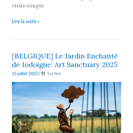
visite simple.
[BELGIQUE]
Lire la suite »
Le
parc
animalier
de
[BELGIQUE] Le Jardin Enchanté
Forestia
de Jodoigne: Art Sanctuary 2025
15 juillet 2025
/
Sorties