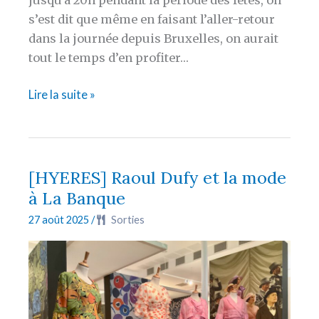
s’est dit que même en faisant l’aller-retour
dans la journée depuis Bruxelles, on aurait
tout le temps d’en profiter…
Christmas
Lire la suite »
Time
à
Pairi
Daiza
[HYERES] Raoul Dufy et la mode
à La Banque
27 août 2025
/
Sorties