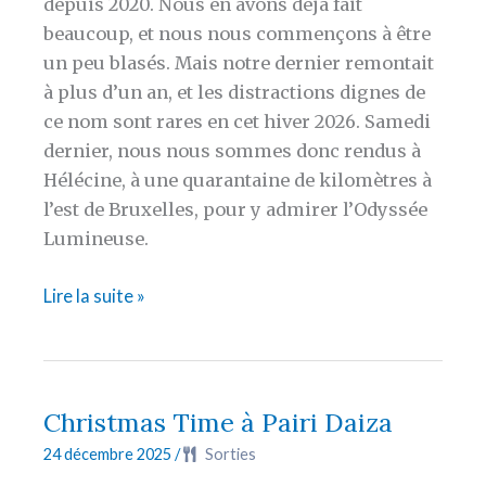
depuis 2020. Nous en avons déjà fait
beaucoup, et nous nous commençons à être
un peu blasés. Mais notre dernier remontait
à plus d’un an, et les distractions dignes de
ce nom sont rares en cet hiver 2026. Samedi
dernier, nous nous sommes donc rendus à
Hélécine, à une quarantaine de kilomètres à
l’est de Bruxelles, pour y admirer l’Odyssée
Lumineuse.
[BELGIQUE]
Lire la suite »
L’Odyssée
Lumineuse
au
château
Christmas Time à Pairi Daiza
d’Hélécine
24 décembre 2025
/
Sorties