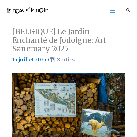
Aller
au
contenu
[BELGIQUE] Le Jardin
Enchanté de Jodoigne: Art
Sanctuary 2025
15 juillet 2025
/
Sorties