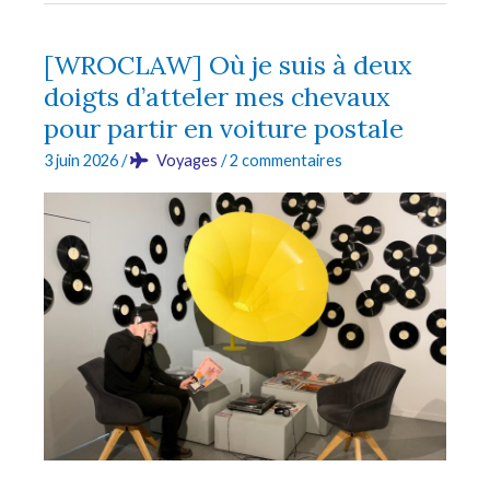
visitons
le
[WROCLAW] Où je suis à deux
château
doigts d’atteler mes chevaux
de
pour partir en voiture postale
Barbie
3 juin 2026
/
Voyages
/
2 commentaires
Polonaise