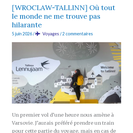
m’attendais
[WROCLAW-TALLINN] Où tout
pas
le monde ne me trouve pas
du
hilarante
tout
5 juin 2026
/
Voyages
/
2 commentaires
à
être
aussi
émue
Un premier vol d’une heure nous amène à
Varsovie. J’aurais préféré prendre un train
pour cette partie du voyage, mais en cas de