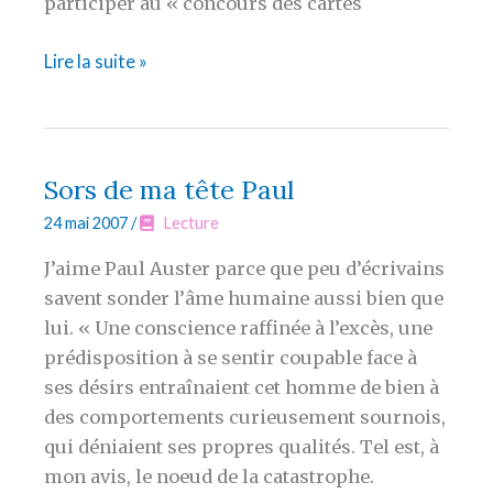
participer au « concours des cartes
Ma
Lire la suite »
carte
postale
de
la
Sors de ma tête Paul
honte
24 mai 2007
/
Lecture
J’aime Paul Auster parce que peu d’écrivains
savent sonder l’âme humaine aussi bien que
lui. « Une conscience raffinée à l’excès, une
prédisposition à se sentir coupable face à
ses désirs entraînaient cet homme de bien à
des comportements curieusement sournois,
qui déniaient ses propres qualités. Tel est, à
mon avis, le noeud de la catastrophe.