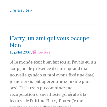
La
Lire la suite »
saga
de
mon
stérilet
Harry, un ami qui vous occupe
–
bien
suite
10 juillet 2007
/
Lecture
et
fin
Si le monde était bien fait (ou si j’avais eu un
(j’espère)
soupçon de présence d’esprit quand ma
nouvelle gynéco et moi avons fixé une date),
je me serais fait opérer une semaine plus
tard. Et j’aurais pu combiner ma
récupération d’anesthésie générale à la
lecture de l’ultime Harry Potter. Je me