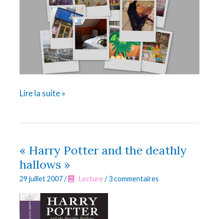
My
Lire la suite »
own
2
days
in
« Harry Potter and the deathly
Paris
hallows »
29 juillet 2007
/
Lecture
/
3 commentaires