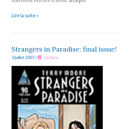
souviens encore d’avoir attaqué
Harry,
Lire la suite »
un
ami
qui
vous
Strangers in Paradise: final issue!
occupe
3 juillet 2007
/
Lecture
bien