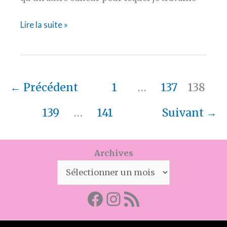
En
Lire la suite »
route
vers
de
nouvelles
←
Précédent
1
…
137
138
aventures!
139
…
141
Suivant
→
Archives
Facebook
Mon instagram
Abonnez-vous par RSS