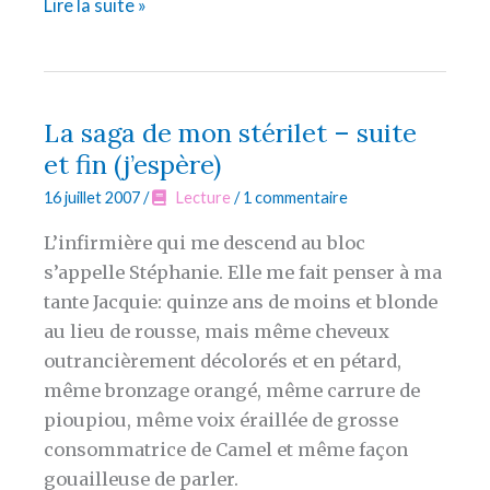
« Harry
Lire la suite »
Potter
and
the
deathly
La saga de mon stérilet – suite
hallows »
et fin (j’espère)
16 juillet 2007
/
Lecture
/
1 commentaire
L’infirmière qui me descend au bloc
s’appelle Stéphanie. Elle me fait penser à ma
tante Jacquie: quinze ans de moins et blonde
au lieu de rousse, mais même cheveux
outrancièrement décolorés et en pétard,
même bronzage orangé, même carrure de
pioupiou, même voix éraillée de grosse
consommatrice de Camel et même façon
gouailleuse de parler.