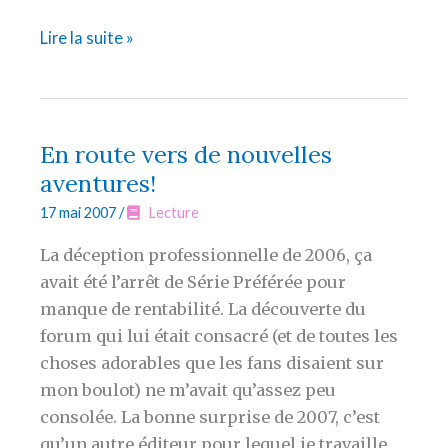
Sors
Lire la suite »
de
ma
tête
Paul
En route vers de nouvelles
aventures!
17 mai 2007
/
Lecture
La déception professionnelle de 2006, ça
avait été l’arrêt de Série Préférée pour
manque de rentabilité. La découverte du
forum qui lui était consacré (et de toutes les
choses adorables que les fans disaient sur
mon boulot) ne m’avait qu’assez peu
consolée. La bonne surprise de 2007, c’est
qu’un autre éditeur pour lequel je travaille