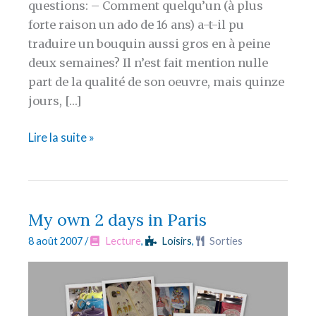
questions: – Comment quelqu’un (à plus
forte raison un ado de 16 ans) a-t-il pu
traduire un bouquin aussi gros en à peine
deux semaines? Il n’est fait mention nulle
part de la qualité de son oeuvre, mais quinze
jours, […]
Le
Lire la suite »
mystère
Harry
Potter
en
My own 2 days in Paris
français
8 août 2007
/
Lecture
,
Loisirs
,
Sorties