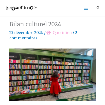
Aller
au
contenu
Bilan culturel 2024
23 décembre 2024
/
Quotidien
/
2
commentaires