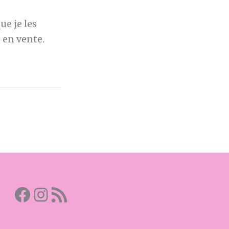
ue je les
s en vente.
Facebook
Mon instagram
Abonnez-vous par RSS