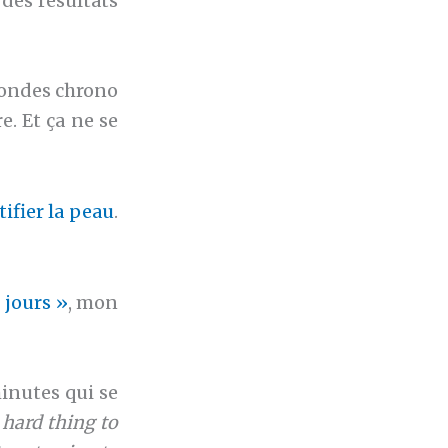
 des résultats
econdes chrono
. Et ça ne se
ifier la peau
.
 jours »
, mon
inutes qui se
 hard thing to