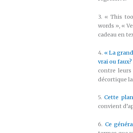
3. « This to
words », « V
cadeau en tex
4.
« La grand
vrai ou faux?
contre leurs
décortique l
5.
Cette pla
convient d’ap
6.
Ce généra