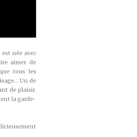
 est née avec
aire aimer de
que tous les
visage… Un de
t de plaisir.
ment la garde-
élicieusement