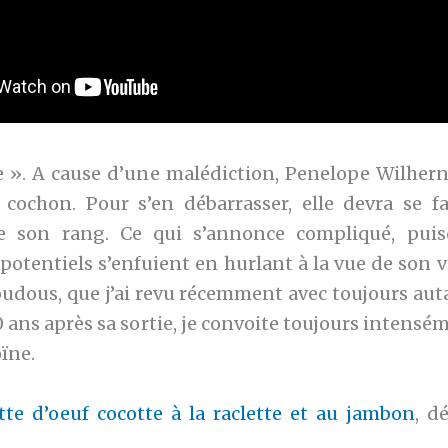
e ». A cause d’une malédiction, Penelope Wilhern
cochon. Pour s’en débarrasser, elle devra se f
e son rang. Ce qui s’annonce compliqué, puis
potentiels s’enfuient en hurlant à la vue de son 
udous, que j’ai revu récemment avec toujours autan
 ans après sa sortie, je convoite toujours intensé
oïne.
tte d’oeuf cocotte à la raclette et au jambon
, d