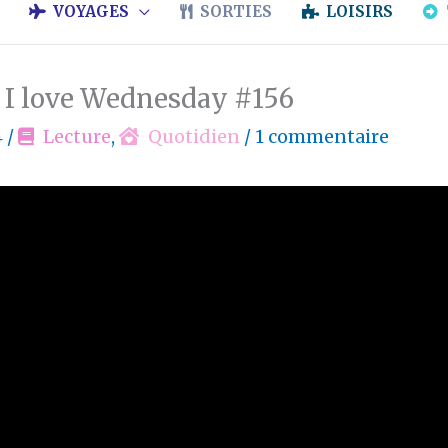
VOYAGES
SORTIES
LOISIRS
s I love Wednesday #156
4
/
Lecture
,
Quotidien
/
1 commentaire