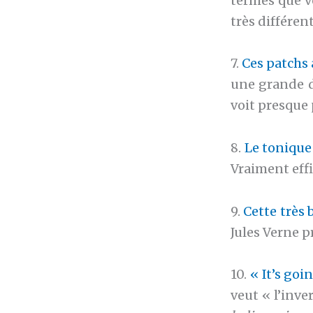
termes que vo
très différen
7.
Ces patchs 
une grande d
voit presque 
8.
Le tonique
Vraiment effi
9.
Cette très 
Jules Verne p
10.
« It’s goi
veut « l’inve