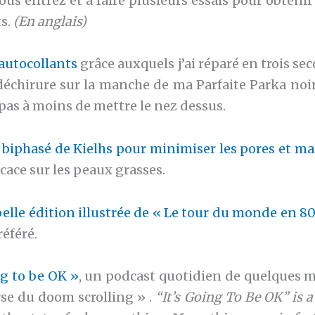
us entrez et à faire plusieurs essais pour obtenir
ts.
(En anglais)
autocollants
grâce auxquels j’ai réparé en trois s
échirure sur la manche de ma Parfaite Parka noire
pas à moins de mettre le nez dessus.
 biphasé de Kielhs pour minimiser les pores et mat
cace sur les peaux grasses.
belle édition illustrée de « Le tour du monde en 80
référé.
ng to be OK »
, un podcast quotidien de quelques m
rse du doom scrolling » .
“It’s Going To Be OK” is a