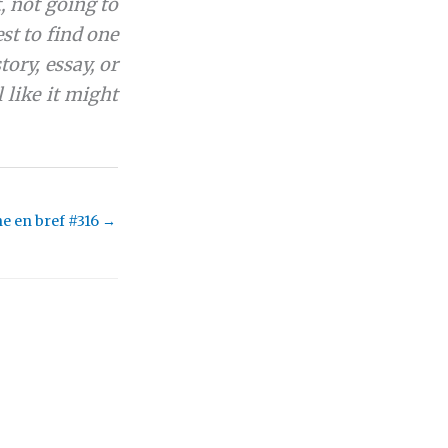
t, not going to
est to find one
ory, essay, or
 like it might
e en bref #316
→