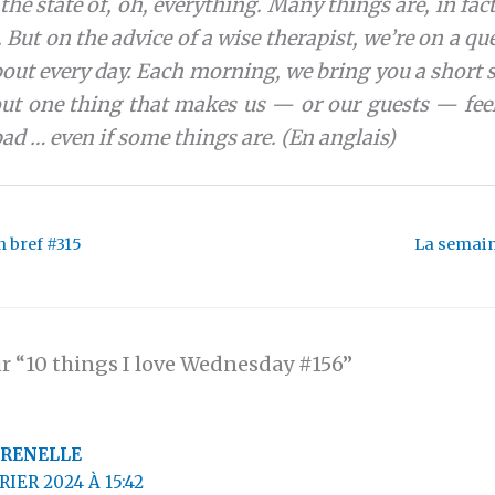
the state of, oh, everything. Many things are, in fac
. But on the advice of a wise therapist, we’re on a qu
out every day. Each morning, we bring you a short st
ut one thing that makes us — or our guests — feel
bad … even if some things are.
(En anglais)
 bref #315
La semain
ur “10 things I love Wednesday #156”
RENELLE
RIER 2024 À 15:42