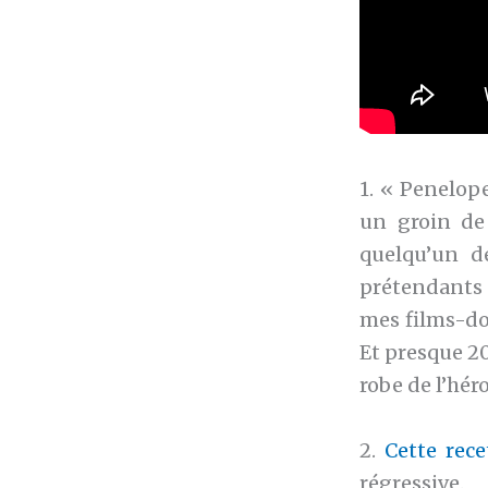
1. « Penelop
un groin de 
quelqu’un d
prétendants 
mes films-do
Et presque 20
robe de l’hér
2.
Cette rece
régressive.