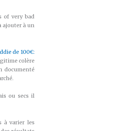
s of very bad
 ajouter à un
addie de 100€:
égitime colère
ien documenté
rché.
is ou secs il
s à varier les