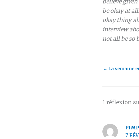
believe given 
be okay at all
okay thing ab
interview abo
not all be so 
←
La semaine en
1 réflexion s
PIMP
7 FÉV