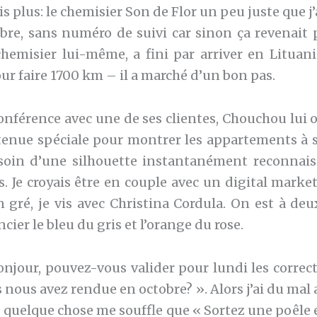
ais plus: le chemisier Son de Flor un peu juste que j
re, sans numéro de suivi car sinon ça revenait 
chemisier lui-même, a fini par arriver en Lituan
r faire 1700 km – il a marché d’un bon pas.
onférence avec une de ses clientes, Chouchou lui 
tenue spéciale pour montrer les appartements à s
esoin d’une silhouette instantanément reconna
. Je croyais être en couple avec un digital markete
 gré, je vis avec Christina Cordula. On est à deux
cier le bleu du gris et l’orange du rose.
onjour, pouvez-vous valider pour lundi les correct
 nous avez rendue en octobre? ». Alors j’ai du mal 
 quelque chose me souffle que « Sortez une poêle 