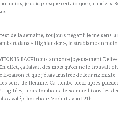
u moins, je suis presque certain que ça parle. » B
sus.
est de la semaine, toujours négatif. Je me sens
ambert dans « Highlander », le strabisme en moin
TION IS BACK! nous annonce joyeusement Deliver
En effet, ça faisait des mois qu’on ne le trouvait p
 livraison et que j’étais frustrée de leur riz mixt
des soirs de flemme. Ca tombe bien: après plusieu
rès agitées, nous tombons de sommeil tous les deux
pho avalé, Chouchou s’endort avant 21h.