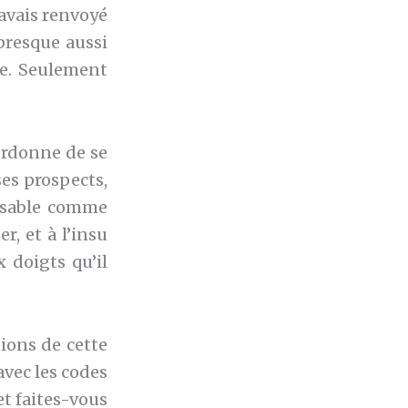
’avais renvoyé
presque aussi
ie. Seulement
ordonne de se
es prospects,
issable comme
r, et à l’insu
 doigts qu’il
ions de cette
avec les codes
et faites-vous