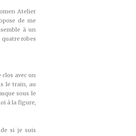
Women Atelier
propose de me
essemble à un
e quatre robes
e clos avec un
 le train, au
asque sous le
i à la figure,
e si je suis