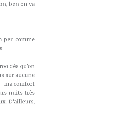
on, ben on va
 un peu comme
s.
oo dès qu’on
lus sur aucune
e – ma comfort
rs nuits très
. D’ailleurs,