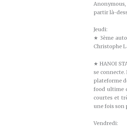
Anonymous, a
partir là-des
Jeudi:
★ 3ème autot
Christophe L
★ HANOI STA
se connecte. 
plateforme de
food ultime 
courtes et t
une fois son 
Vendredi: