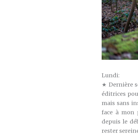
Lundi:
★ Dernière s
éditrices pou
mais sans in
face à mon p
depuis le dé
rester sereine