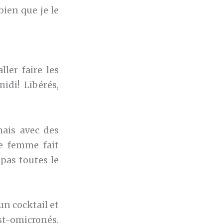
bien que je le
ler faire les
idi! Libérés,
ais avec des
e femme fait
pas toutes le
n cocktail et
st-omicronés,