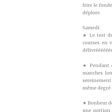
frire le fond
déplore.
Samedi:
★ Le test de
courses en v
délivréééééés
★ Pendant q
manches lon
sereinement 
même degré d
★ Bonheur de
une portion 