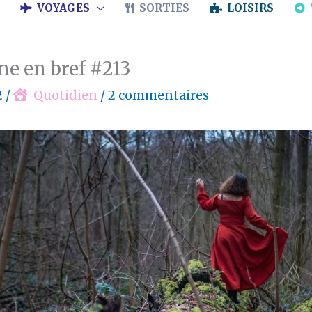
VOYAGES
SORTIES
LOISIRS
ne en bref #213
2
/
Quotidien
/
2 commentaires