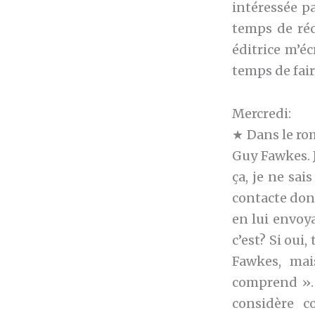
intéressée pa
temps de réc
éditrice m’éc
temps de faire
Mercredi:
★ Dans le ro
Guy Fawkes. 
ça, je ne sai
contacte donc
en lui envoy
c’est? Si oui
Fawkes, mai
comprend ». 
considère c