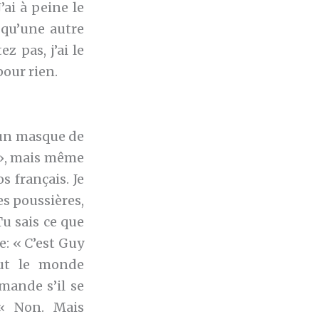
’ai à peine le
 qu’une autre
z pas, j’ai le
pour rien.
 un masque de
 », mais même
s français. Je
es poussières,
u sais ce que
e: « C’est Guy
out le monde
mande s’il se
 « Non. Mais