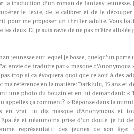
r la traduction d’un roman de fantasy jeunesse. J
upérer le texte, de le calibrer et de le découper
rit pour me proposer un thriller adulte. Vous batte
 les deux. Et je suis ravie de ne pas m’être affolée 
man jeunesse sur lequel je bosse, quelqu’un porte
J’ai envie de traduire par « masque d’Anonymous
s pas trop si ça évoquera quoi que ce soit à des ado
 ma référence en la matière: Darklulu, 15 ans et d
ant une photo du bouzin et en lui demandant: « T
, tu appelles ça comment? » Réponse dans la minut
s en vrai, tu dis masque d’Anonymous et t
Epatée et néanmoins prise d’un doute, je lui de
omme représentatif des jeunes de son âge: