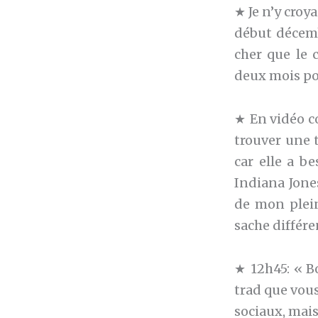
★ Je n’y croy
début décemb
cher que le 
deux mois pou
★ En vidéo c
trouver une 
car elle a b
Indiana Jones
de mon plein
sache différen
★ 12h45: « B
trad que vous
sociaux, mais