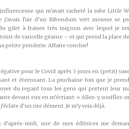
fluenceuse qui m’avait racheté la robe Little 
e j’avais l’air d’un Bibendum vert mousse se 
du gilet à fraises très mignon avec lequel je r
eint de varicelle géante – et qui prend la place d
a petite penderie. Affaire conclue!
gative pour le Covid après 5 jours en (petit) vas
ant et éternuant. La prochaine fois que je prends
royer du regard tous les gens qui portent leur m
ante devant eux en m’écriant: « Allez-y, soufflez-mo
 j’éclate d’un rire dément. Je m’y vois déjà.
 d’après-midi, une de mes éditrices me demand