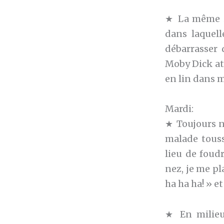
★ La même in
dans laquell
débarrasser 
Moby Dick att
en lin dans m
Mardi:
★ Toujours né
malade touss
lieu de foud
nez, je me pl
ha ha ha! » et
★ En milieu