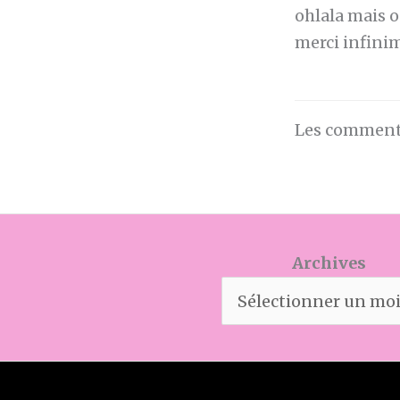
ohlala mais o
merci infini
Les commenta
Archives