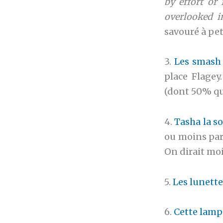
by effort or 
overlooked in
savouré à pet
3.
Les smash 
place Flage
(dont 50% qu
4.
Tasha la so
ou moins part
On dirait moi
5.
Les lunette
6.
Cette lampe