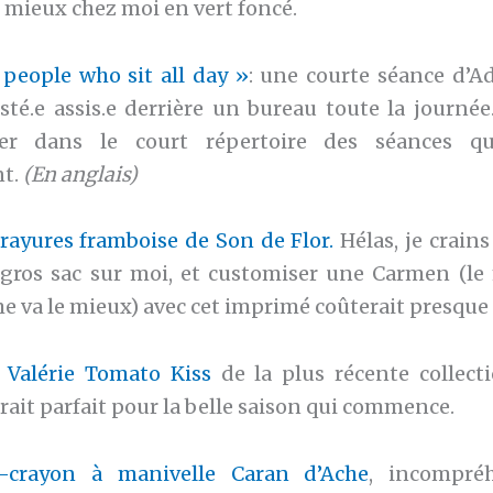
t mieux chez moi en vert foncé.
 people who sit all day »
: une courte séance d’Ad
sté.e assis.e derrière un bureau toute la journée
er dans le court répertoire des séances q
nt.
(En anglais)
rayures framboise de Son de Flor.
Hélas, je crain
gros sac sur moi, et customiser une Carmen (le
e va le mieux) avec cet imprimé coûterait presqu
t Valérie Tomato Kiss
de la plus récente collec
ait parfait pour la belle saison qui commence.
le-crayon à manivelle Caran d’Ache
, incompré