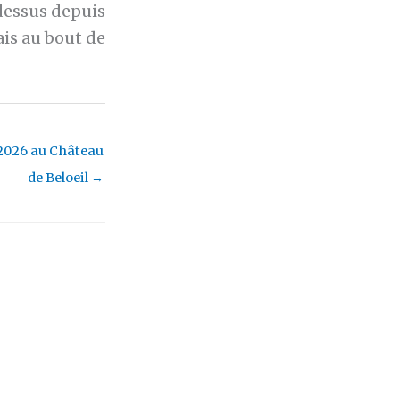
 dessus depuis
ais au bout de
2026 au Château
de Beloeil
→