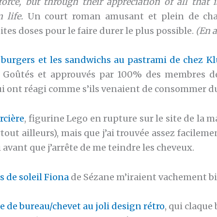
force, but through their appreciation of all that 
 life.
Un court roman amusant et plein de char
ites doses pour le faire durer le plus possible.
(En a
burgers et les sandwichs au pastrami de chez Kl
y. Goûtés et approuvés par 100% des membres de
i ont réagi comme s’ils venaient de consommer du
rcière
, figurine Lego en rupture sur le site de la m
out ailleurs), mais que j’ai trouvée assez facileme
 avant que j’arrête de me teindre les cheveux.
s de soleil Fiona
de Sézane m’iraient vachement bi
 de bureau/chevet au joli design rétro
, qui claque