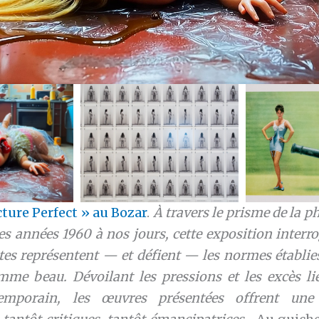
cture Perfect » au Bozar
.
À travers le prisme de la p
des années 1960 à nos jours, cette exposition interr
stes représentent — et défient — les normes établies
me beau. Dévoilant les pressions et les excès lié
emporain, les œuvres présentées offrent une 