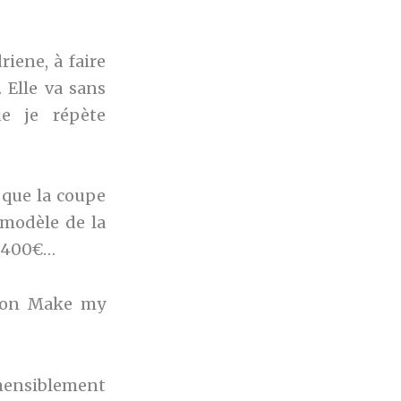
riene, à faire
. Elle va sans
ue je répète
s que la coupe
 modèle de la
e 400€…
tion Make my
hensiblement