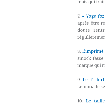
mais qui irai
7.
« Yoga for
après être re
doute rentr
régulièreme
8.
L’imprimé 
smock fasse 
marque qui m
9.
Le T-shir
Lemonade ser
10.
Le tail