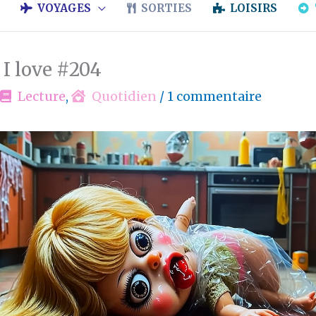
VOYAGES
SORTIES
LOISIRS
 I love #204
Lecture
,
Quotidien
/
1 commentaire