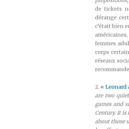
propositions,
de tickets n
dérange cert
c’était bien 
américaines
femmes adulte
corps certai
réseaux socia
recommande f
2.
« Leonard 
are two quie
games and si
Century. It is
about those u