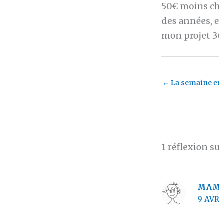
50€ moins che
des années, e
mon projet 3
←
La semaine en
1 réflexion s
MAM
9 AVR