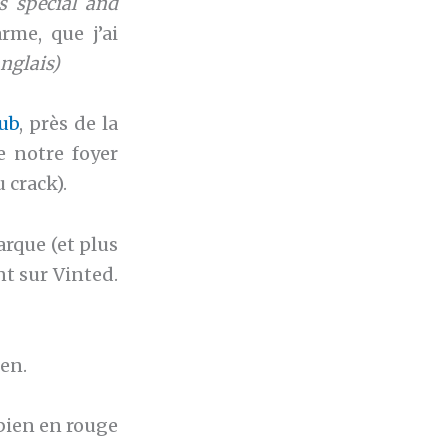
is special and
me, que j’ai
nglais)
ub
, près de la
 notre foyer
 crack).
arque (et plus
nt sur Vinted.
en.
 bien en rouge