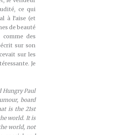
t, le vendeur
udité, ce qui
 à l’aise (et
ines de beauté
es comme des
 écrit sur son
evait sur les
téressante. Je
d Hungry Paul
humour, board
t is the 21st
he world. It is
the world, not