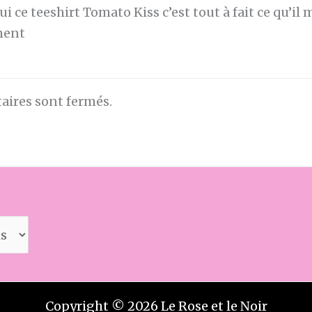
ui ce teeshirt Tomato Kiss c’est tout à fait ce qu’il
ment
ires sont fermés.
Copyright © 2026 Le Rose et le Noir