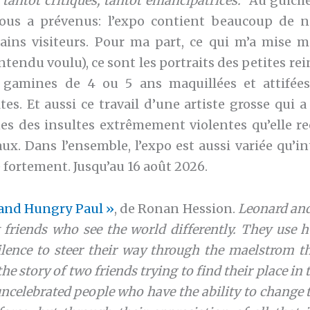
 tantôt critiques, tantôt émancipatrices.
Au guiche
ous a prévenus: l’expo contient beaucoup de n
ains visiteurs. Pour ma part, ce qui m’a mise mal
entendu voulu), ce sont les portraits des petites re
, gamines de 4 ou 5 ans maquillées et attifé
s. Et aussi ce travail d’une artiste grosse qui a
nes des insultes extrêmement violentes qu’elle rec
ux. Dans l’ensemble, l’expo est aussi variée qu’in
ortement. Jusqu’au 16 août 2026.
and Hungry Paul »
, de Ronan Hession.
Leonard an
t friends who see the world differently. They use 
lence to steer their way through the maelstrom tha
 the story of two friends trying to find their place in t
ncelebrated people who have the ability to change 