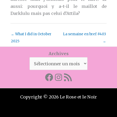
aussi: pourquoi y a-t-il le maillot de
Darklulu mais pas celui d’Attila?
←
What I did in October
La semaine en bref #403
2025
→
Archives
Facebook
Mon instagram
Abonnez-vous par RSS
Copyright © 2026 Le Rose et le Noir