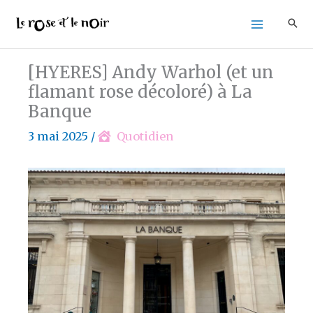
Aller
au
contenu
[HYERES] Andy Warhol (et un
flamant rose décoloré) à La
Banque
3 mai 2025
/
Quotidien