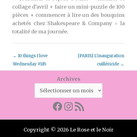
collage d’avril + faire un mini-puzzle de 100
pièces + commencer à lire un des bouquins
achetés chez Shakespeare & Company = la
totalité de ma journée.
←
10 things I love
[PARIS] L'inauguration
Wednesday #185
cuilléricide
→
Archives
Facebook
Mon instagram
Abonnez-vous par RSS
Copyright © 2026 Le Rose et le Noir