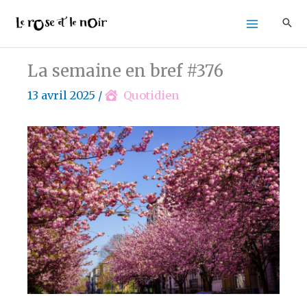
Aller
au
contenu
La semaine en bref #376
13 avril 2025
/
Quotidien