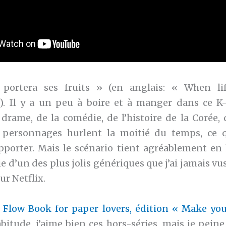
 portera ses fruits » (en anglais: « When li
). Il y a un peu à boire et à manger dans ce K
drame, de la comédie, de l’histoire de la Corée, d
s personnages hurlent la moitié du temps, ce q
upporter. Mais le scénario tient agréablement en 
ie d’un des plus jolis génériques que j’ai jamais vus
ur Netflix.
r Flow Book for paper lovers, édition « Make yo
abitude, j’aime bien ces hors-séries, mais je peine à