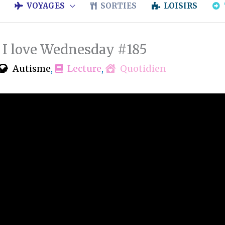
VOYAGES
SORTIES
LOISIRS
s I love Wednesday #185
Autisme
,
Lecture
,
Quotidien