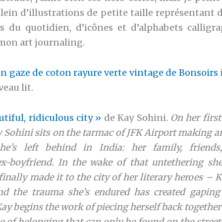
plein d’illustrations de petite taille représentant 
s du quotidien, d’icônes et d’alphabets calligrap
mon art journaling.
en gaze de coton rayure verte vintage de Bonsoirs
eau lit.
tiful, ridiculous city »
de Kay Sohini.
On her firs
y Sohini sits on the tarmac of JFK Airport making a
she’s left behind in India: her family, friend
ex-boyfriend. In the wake of that untethering she
finally made it to the city of her literary heroes – 
d the trauma she’s endured has created gaping
y begins the work of piecing herself back together
e of belonging that can only be found on the stree