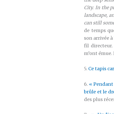
City. In the p
landscape, an
can still som
de temps que 
son arrivée à
fil directeu
m’ont émue. 
5.
Ce tapis ca
6.
« Pendant 
brûle et le dr
des plus réc