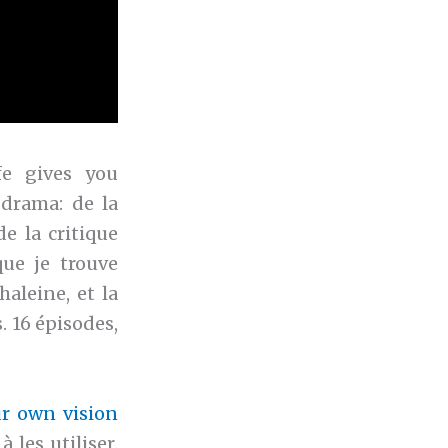
fe gives you
-drama: de la
e la critique
ue je trouve
haleine, et la
. 16 épisodes,
ur own vision
 les utiliser.