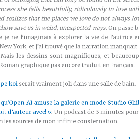
rocess she falls beautifully, ridiculously in love wi
d realizes that the places we love do not always lo
ehow save us in weird, unexpected ways.
On passe b
je ne l’imaginais à explorer la vie de l’autrice 
 New York, et j’ai trouvé que la narration manquai
r. Mais les dessins sont magnifiques, et beaucou
Roman graphique pas encore traduit en français.
rpe koi
serait vraiment joli dans une salle de bain.
qu’Open AI amuse la galerie en mode Studio Ghibl
oit d’auteur avec! »
: Un podcast de 3 minutes pou
entes sources de mon infinie consternation.