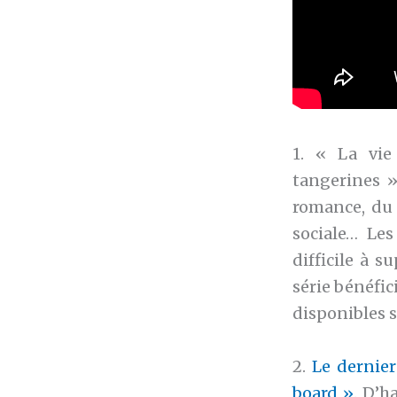
1. « La vie
tangerines »
romance, du 
sociale… Le
difficile à s
série bénéfic
disponibles s
2.
Le dernie
board »
. D’h