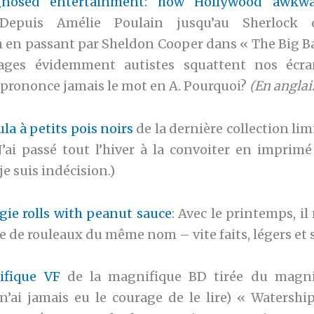
nosed entertainment: how Hollywood awkwa
Depuis Amélie Poulain jusqu’au Sherlock 
en passant par Sheldon Cooper dans « The Big B
ages évidemment autistes squattent nos écr
prononce jamais le mot en A. Pourquoi?
(En anglai
la à petits pois noirs
de la dernière collection li
’ai passé tout l’hiver à la convoiter en imprimé
e suis indécision.)
gie rolls with peanut sauce
: Avec le printemps, i
e de rouleaux du même nom – vite faits, légers et 
ifique VF
de la magnifique BD tirée du magn
je n’ai jamais eu le courage de le lire) « Watersh