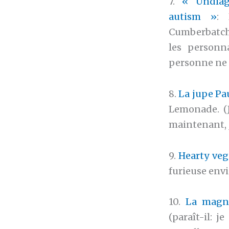
7.
« Undiag
autism »
: 
Cumberbatch 
les personn
personne ne 
8.
La jupe Pau
Lemonade. (J
maintenant, j
9.
Hearty veg
furieuse envi
10.
La magn
(paraît-il: 