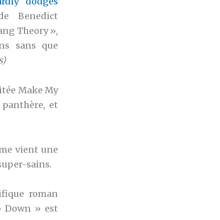
rdly dodges
de Benedict
ang Theory »,
ans sans que
s)
mitée Make My
 panthère, et
l me vient une
super-sains.
ifique roman
ip Down » est