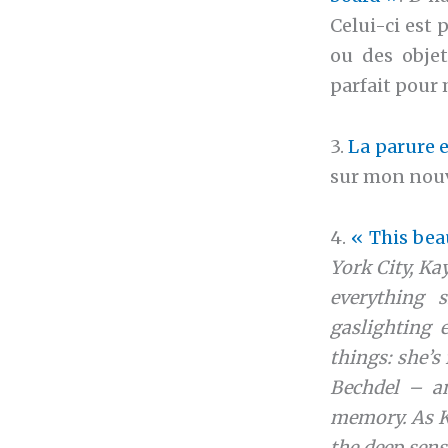
Celui-ci est 
ou des objet
parfait pour 
3.
La parure 
sur mon nouv
4.
« This beau
York City, Ka
everything 
gaslighting 
things: she’s 
Bechdel – an
memory. As Ka
the deep sens