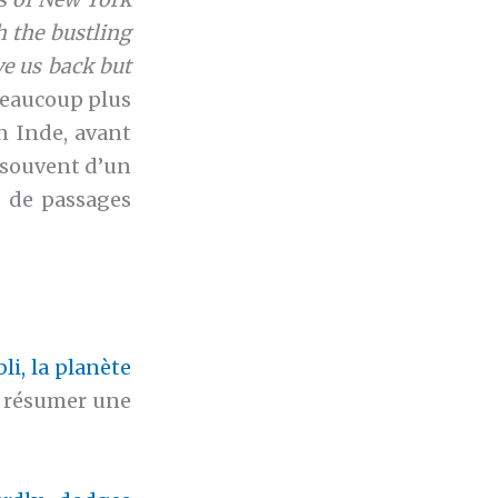
th the bustling
ve us back but
eaucoup plus
en Inde, avant
t souvent d’un
p de passages
i, la planète
r résumer une