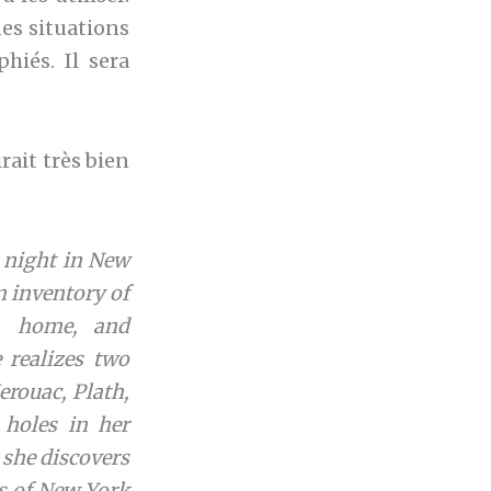
des situations
hiés. Il sera
irait très bien
t night in New
n inventory of
s, home, and
 realizes two
Kerouac, Plath,
 holes in her
 she discovers
ts of New York