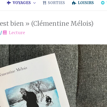
VOYAGES
SORTIES
LOISIRS
’est bien » (Clémentine Mélois)
5
/
Lecture