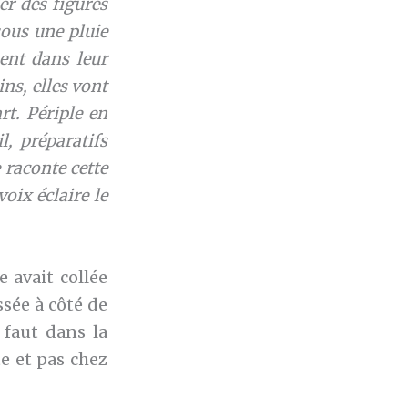
er des figures
sous une pluie
nent dans leur
ns, elles vont
rt. Périple en
l, préparatifs
 raconte cette
oix éclaire le
e avait collée
ssée à côté de
 faut dans la
e et pas chez