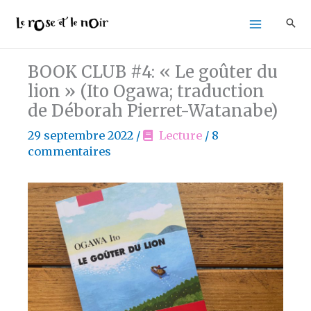
Aller
au
contenu
BOOK CLUB #4: « Le goûter du
lion » (Ito Ogawa; traduction
de Déborah Pierret-Watanabe)
29 septembre 2022
/
Lecture
/
8
commentaires