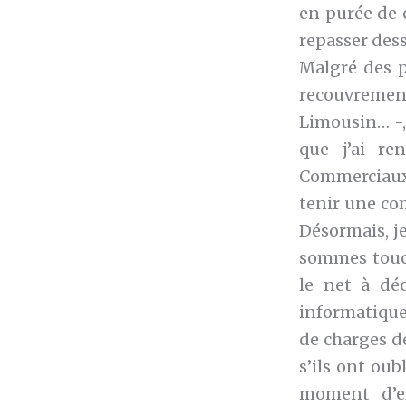
en purée de 
repasser des
Malgré des p
recouvrement
Limousin… -, 
que j’ai re
Commerciaux 
tenir une com
Désormais, je
sommes touch
le net à dé
informatique 
de charges d
s’ils ont ou
moment d’ef