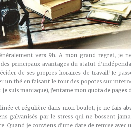
énéralement vers 9h. A mon grand regret, je n
 des principaux avantages du statut d’indépendan
écider de ses propres horaires de travail! Je pass
er un thé en faisant le tour des popotes sur interne
: je suis maniaque), j’entame mon quota de pages d
iplinée et régulière dans mon boulot; je ne fais a
ens galvanisés par le stress qui ne bossent jam
e. Quand je conviens d’une date de remise avec un