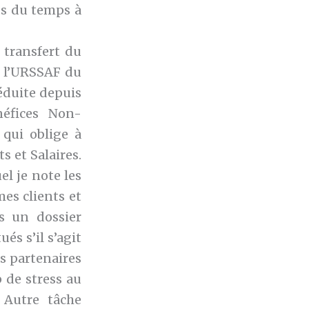
ds du temps à
 transfert du
s l’URSSAF du
réduite depuis
néfices Non-
 qui oblige à
s et Salaires.
el je note les
es clients et
s un dossier
és s’il s’agit
s partenaires
 de stress au
 Autre tâche