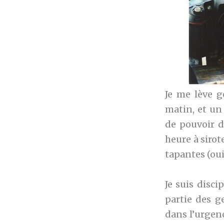
Je me lève g
matin, et un
de pouvoir d
heure à sirot
tapantes (oui
Je suis disc
partie des g
dans l’urgenc