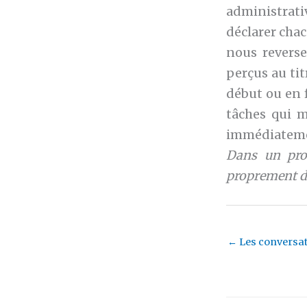
administrati
déclarer chac
nous reverse
perçus au tit
début ou en f
tâches qui m
immédiatem
Dans un proc
proprement di
←
Les conversa