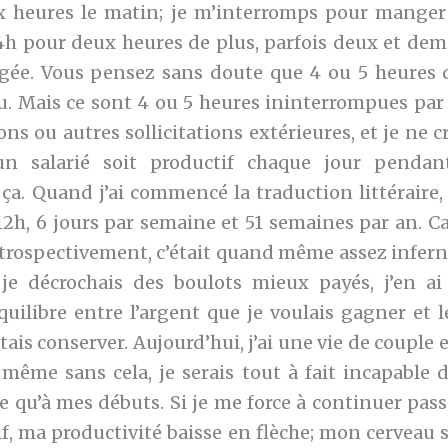
x heures le matin; je m’interromps pour manger 
4h pour deux heures de plus, parfois deux et demi
gée. Vous pensez sans doute que 4 ou 5 heures d
peu. Mais ce sont 4 ou 5 heures ininterrompues par
ions ou autres sollicitations extérieures, et je ne c
 un salarié soit productif chaque jour penda
ça. Quand j’ai commencé la traduction littéraire, 
12h, 6 jours par semaine et 51 semaines par an. Ca
étrospectivement, c’était quand même assez inferna
e décrochais des boulots mieux payés, j’en ai
quilibre entre l’argent que je voulais gagner et l
tais conserver. Aujourd’hui, j’ai une vie de couple et
 même sans cela, je serais tout à fait incapable 
qu’à mes débuts. Si je me force à continuer pass
tif, ma productivité baisse en flèche; mon cerveau