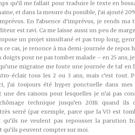
mps qu’il me fallait pour traduire le texte en boss
ine, et dans la mesure du possible, j’ai ajouté 20
imprévus. En l’absence d’imprévus, je rends ma 
éditeur est ravi. Ca me laisse aussi un peu de marg
ropose un projet simultané et pas trop long, gen
s ce cas, je renonce à ma demi-journée de repos
les doigts pour ne pas tomber malade – en 25 ans, je 
e qu’une migraine me foute une journée de taf en l’a
stro-éclair tous les 2 ou 3 ans, mais c’est tout. 
ici, j’ai toujours été hyper ponctuelle dans mes 
 une des raisons pour lesquelles je n’ai pas co
chômage technique jusqu’en 2018: quand ils 
 très serré (par exemple, parce que la VO est tom
 qu’ils ne veulent pas repousser la parution fr
t qu’ils peuvent compter sur moi.