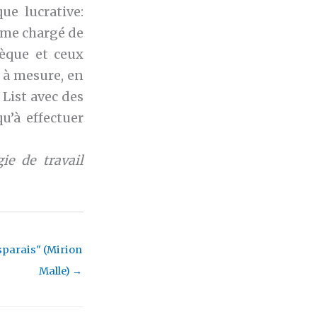
ue lucrative:
isme chargé de
hèque et ceux
t à mesure, en
 List avec des
u’à effectuer
ie de travail
sparais" (Mirion
Malle)
→