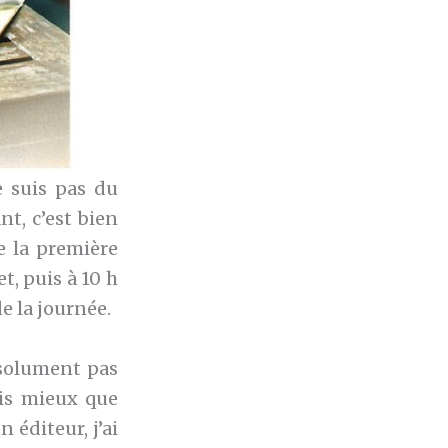
e suis pas du
t, c’est bien
e la première
t, puis à 10 h
e la journée.
bsolument pas
ais mieux que
 éditeur, j’ai