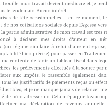
citrouille, mon travail devient médiocre et je per
sus le lendemain. Aucun intérêt.
rises de tête occasionnelles – en ce moment, le
 de nos cotisations sociales depuis l’Agessa ver
la partie administrative de mon travail est très 
noncé à déclarer mes droits d’auteur en Bé
(un régime similaire à celui d’une entreprise,
ptabilité bien précise) pour passer en Traitement
 me contente de tenir un tableau fiscal dans lequ
ées, les prélèvements effectués à la source par m
clarer aux impôts. Je rassemble également dan
tous les justificatifs de paiements reçus ou effectu
éductibles, et je ne manque jamais de relancer me
blié de m’en adresser un. Cela m’épargne beaucoup
fectuer ma déclaration de revenus annuelle.