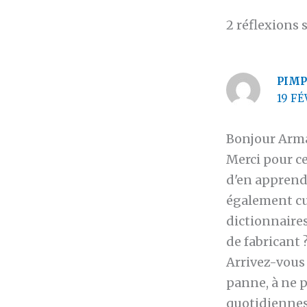
2 réflexions 
PIMP
19 FÉ
Bonjour Arma
Merci pour ce
d'en apprendr
également cur
dictionnaires
de fabricant 
Arrivez-vous 
panne, à ne p
quotidiennes 