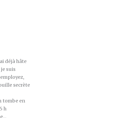
ai déjà hâte
je suis
s employez,
uille secrète
on tombe en
5 h
de…