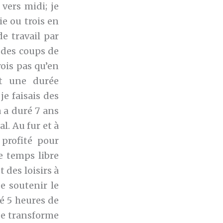
vers midi; je
e ou trois en
e travail par
 des coups de
rois pas qu’en
nt une durée
je faisais des
 a duré 7 ans
l. Au fur et à
 profité pour
e temps libre
 des loisirs à
de soutenir le
é 5 heures de
 se transforme