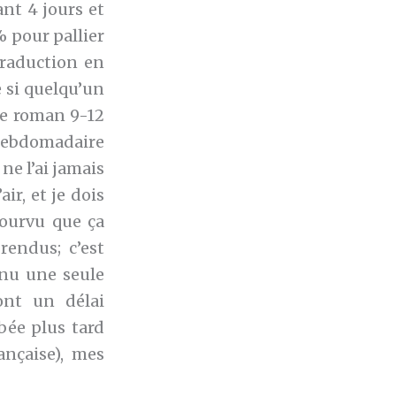
ant 4 jours et
% pour pallier
traduction en
e si quelqu’un
re roman 9-12
 hebdomadaire
ne l’ai jamais
ir, et je dois
Pourvu que ça
rendus; c’est
nnu une seule
ont un délai
bée plus tard
ançaise), mes