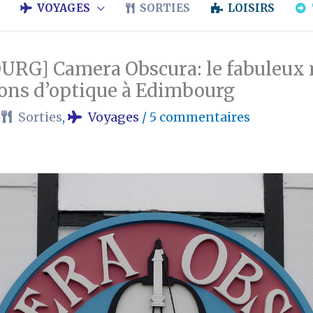
VOYAGES
SORTIES
LOISIRS
RG] Camera Obscura: le fabuleux
ions d’optique à Edimbourg
/
Sorties
,
Voyages
/
5 commentaires