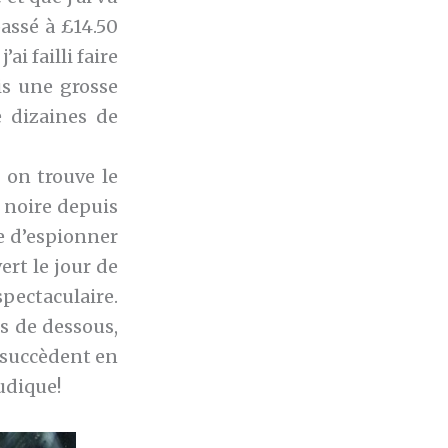
assé à £14.50
ai failli faire
is une grosse
e dizaines de
 on trouve le
 noire depuis
re d’espionner
vert le jour de
spectaculaire.
es de dessous,
e succèdent en
udique!