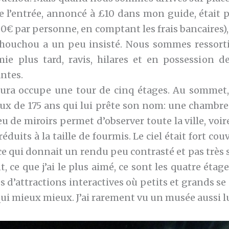
de l’entrée, annoncé à £10 dans mon guide, était p
0€ par personne, en comptant les frais bancaires), j’
houchou a un peu insisté. Nous sommes ressort
ie plus tard, ravis, hilares et en possession d
antes.
ra occupe une tour de cinq étages. Au sommet,
ieux de 175 ans qui lui prête son nom: une chambre
eu de miroirs permet d’observer toute la ville, voi
éduits à la taille de fourmis. Le ciel était fort cou
 ce qui donnait un rendu peu contrasté et pas très 
ce que j’ai le plus aimé, ce sont les quatre étag
es d’attractions interactives où petits et grands s
qui mieux mieux. J’ai rarement vu un musée aussi l