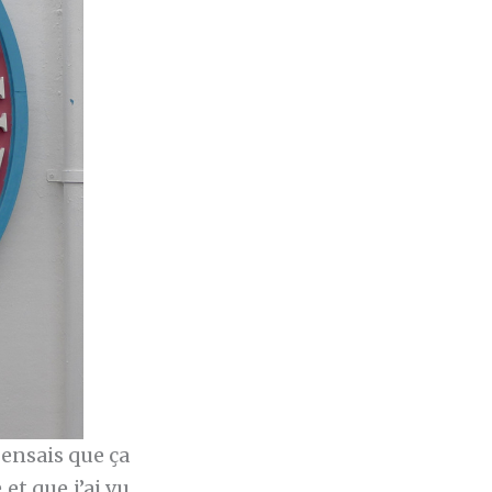
pensais que ça
et que j’ai vu