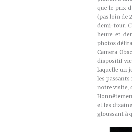
que le prix 
(pas loin de 2
demi-tour. C
heure et dem
photos délir
Camera Obscu
dispositif v
laquelle un j
les passants r
notre visite,
Honnêtement, 
et les dizain
gloussant à 