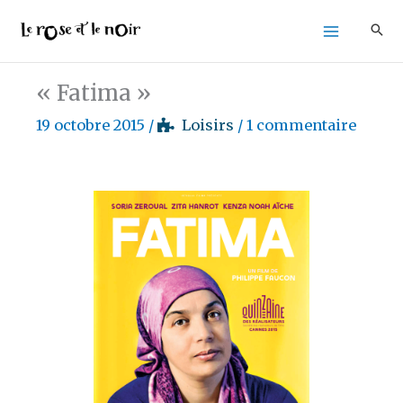
Aller
au
contenu
« Fatima »
19 octobre 2015
/
Loisirs
/
1 commentaire