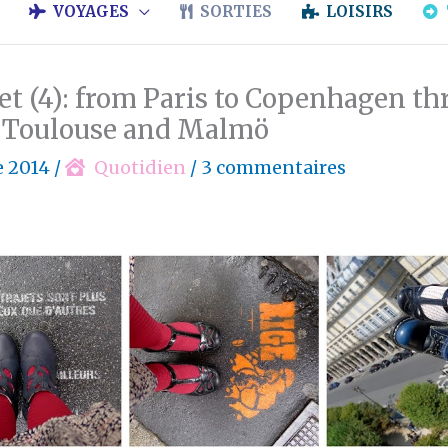
VOYAGES
SORTIES
LOISIRS
et (4): from Paris to Copenhagen t
, Toulouse and Malmö
e 2014
/
Quotidien
/
3 commentaires