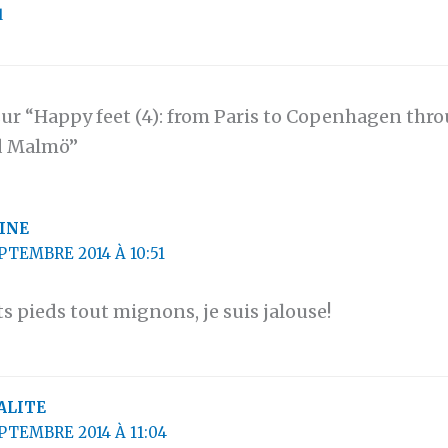
l
sur “Happy feet (4): from Paris to Copenhagen thro
d Malmö”
INE
PTEMBRE 2014 À 10:51
ts pieds tout mignons, je suis jalouse!
ALITE
PTEMBRE 2014 À 11:04