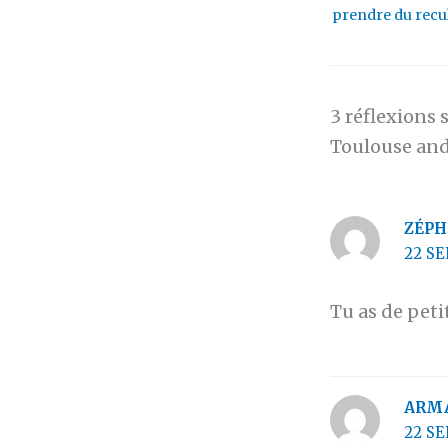
prendre du recu
3 réflexions 
Toulouse an
ZÉPH
22 SE
Tu as de peti
ARM
22 SE