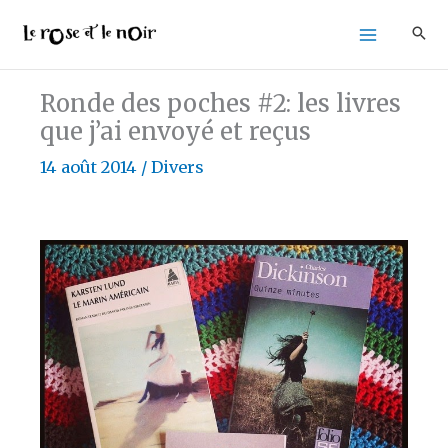
Aller
au
contenu
Ronde des poches #2: les livres
que j’ai envoyé et reçus
14 août 2014
/
Divers