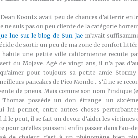
Dean Koontz avait peu de chances d’atterrir ent
je ne suis pas ou peu cliente de la catégorie horreu
ique lue sur le blog de Sun-Jae
m’avait suffisamme
écide de sortir un peu de ma zone de confort littér
abite une petite ville californienne recuite par 
sert du Mojave. Agé de vingt ans, il n’a pas d’a
 qu’aimer pour toujours sa petite amie Stormy 
meilleurs pancakes de Pico Mondo… s’il ne se reco
 vente de pneus. Mais comme son nom l’indique (e
 Thomas possède un don étrange: un sixièm
i lui permet, entre autres choses perturbantes
il le peut, il se fait un devoir d’aider les victimes 
ce pour qu’elles puissent enfin passer dans l’au-de
asé de chaleur, c’est à un phénomène bien plu