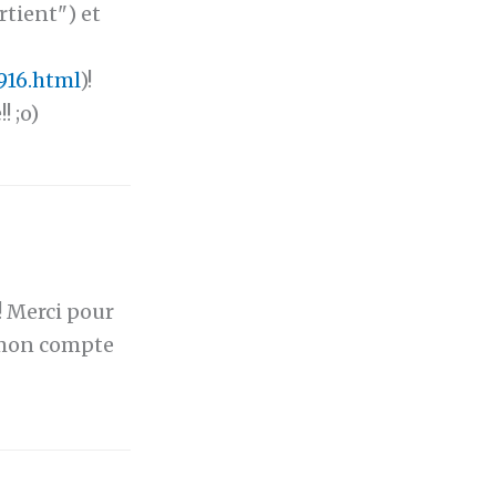
rtient") et
916.html
)!
! ;o)
!! Merci pour
r mon compte