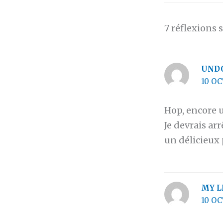
7 réflexions 
UND
10 OC
Hop, encore u
Je devrais arr
un délicieux 
MY L
10 OC