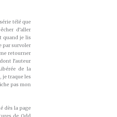
série télé que
cher d’aller
 quand je lis
e par survoler
e me retourner
dont l’auteur
Libérée de la
 je traque les
 gâche pas mon
dé dès la page
tures de Odd