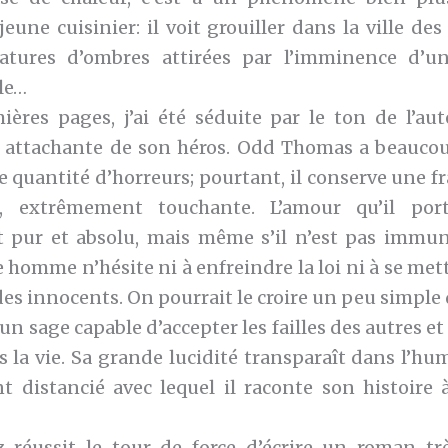
 jeune cuisinier: il voit grouiller dans la ville de
éatures d’ombres attirées par l’imminence d’u
le…
ières pages, j’ai été séduite par le ton de l’aut
 attachante de son héros. Odd Thomas a beaucou
 quantité d’horreurs; pourtant, il conserve une fr
, extrêmement touchante. L’amour qu’il po
t pur et absolu, mais même s’il n’est pas immun
e homme n’hésite ni à enfreindre la loi ni à se me
es innocents. On pourrait le croire un peu simple d’
un sage capable d’accepter les failles des autres et 
s la vie. Sa grande lucidité transparaît dans l’hu
t distancié avec lequel il raconte son histoire 
réussit le tour de force d’écrire un roman trè