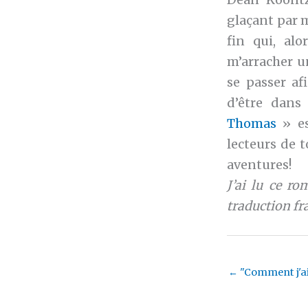
glaçant par 
fin qui, al
m’arracher un
se passer af
d’être dans 
Thomas
» es
lecteurs de t
aventures!
J’ai lu ce r
traduction fr
←
"Comment j'a