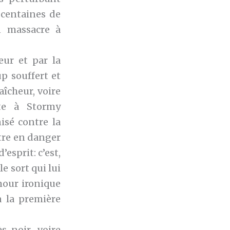
s centaines de
n massacre à
eur et par la
p souffert et
aîcheur, voire
rte à Stormy
isé contre la
ttre en danger
esprit: c’est,
le sort qui lui
mour ironique
à la première
s noir, voire