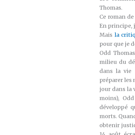
Thomas.
Ce roman de 
En principe, 
Mais
la crit
pour que je d
Odd Thomas h
milieu du dé
dans la vie
préparer les 
jour dans la
moins), Odd
développé qu
morts. Quand 
obtenir justi
14 août écr