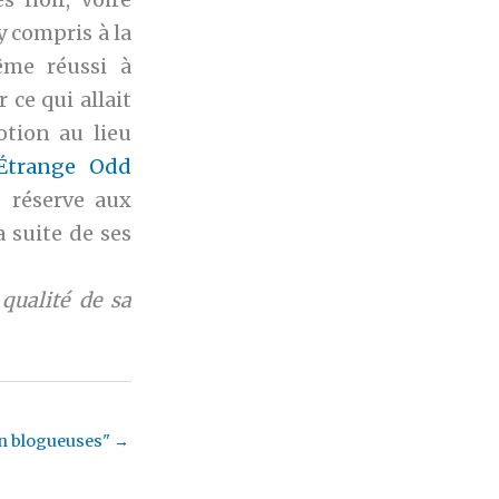
 compris à la
ême réussi à
 ce qui allait
otion au lieu
’Étrange Odd
 réserve aux
a suite de ses
qualité de sa
n blogueuses"
→