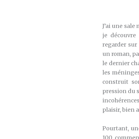
J’ai une sale
je découvre
regarder sur
un roman, par
le dernier ch
les méninges
construit so
pression du s
incohérences,
plaisir, bien 
Pourtant, une
100 comment