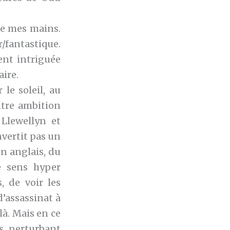
re mes mains.
r/fantastique.
nt intriguée
aire.
le soleil, au
utre ambition
Llewellyn et
nvertit pas un
n anglais, du
e sens hyper
, de voir les
d’assassinat à
là. Mais en ce
s perturbant