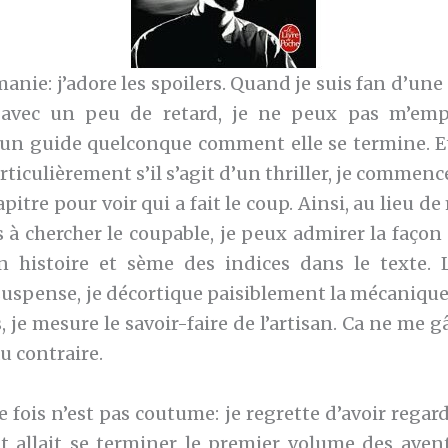
 manie: j’adore les spoilers. Quand je suis fan d’une 
 avec un peu de retard, je ne peux pas m’empê
 un guide quelconque comment elle se termine. Et
ticulièrement s’il s’agit d’un thriller, je commenc
apitre pour voir qui a fait le coup. Ainsi, au lieu d
 à chercher le coupable, je peux admirer la façon 
n histoire et sème des indices dans le texte. 
uspense, je décortique paisiblement la mécanique,
 je mesure le savoir-faire de l’artisan. Ca ne me
au contraire.
 fois n’est pas coutume: je regrette d’avoir regar
 allait se terminer le premier volume des aven