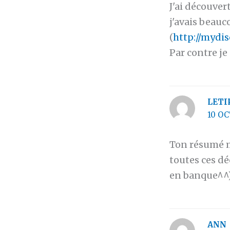
J'ai découver
j'avais beauc
(
http://mydi
Par contre je
LETI
10 OC
Ton résumé me
toutes ces dé
en banque^^)
ANN