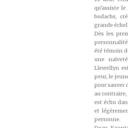
qu’assiste le
bodachs, cr
grande échel
Dès les prem
personnalité
été témoin de
une naïveté
Llewellyn es
peur, le jeun
pour sauver d
au contraire, 
est échu dan
et légèremen
personne.
Dean Koontz 