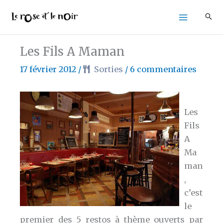
Aller
au
contenu
Les Fils A Maman
17 février 2012
/
Sorties
/
6 commentaires
Les
Fils
A
Ma
man
,
c’est
le
premier des 5 restos à thème ouverts par