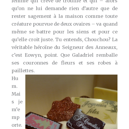
femme qui crève de trouille et qui – alors
qu’on ne lui demande rien d’autre que de
rester sagement à la maison comme toute
créature pourvue de deux ovaires – va quand
même se battre pour les siens et pour ce
qu’elle croit juste. Tu entends, Chouchou? La
véritable héroïne du Seigneur des Anneaux,
c’est Eowyn, point. Que Galadriel remballe
ses couronnes de fleurs et ses robes à
paillettes.
Hu
m.
Mai
s je
m’e
mp
orte.