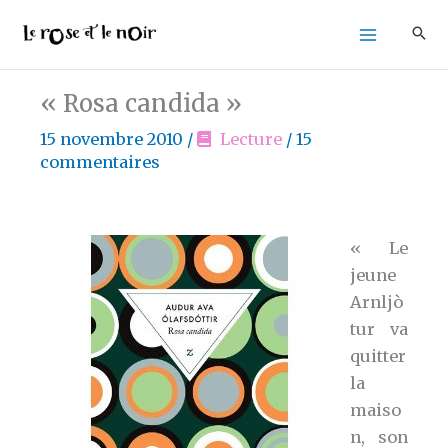
Aller
au
contenu
« Rosa candida »
15 novembre 2010
/
Lecture
/
15
commentaires
« Le
jeune
Arnljò
tur va
quitter
la
maiso
n, son