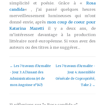
simplicité et poésie. Grâce à «
Rosa
candida
« , j’ai passé quelques heures
merveilleusement lumineuses qui m’ont
donné envie, après
mon coup de coeur pour
Katarina Mazetti
il y a deux ans, de
m’intéresser davantage à la production
littéraire nord-européenne. Si vous avez des
auteurs ou des titres à me suggérer…
←
Les 7 travaux d'Armalite
Les 7 travaux d'Armalite -
- Jour 3: A l'Assaut des
Jour 4: Assemblée
Administrations (et de
Générale de Copropriété,
mon Angoisse n°147)
Take 2
→
15 réflexions sur “« Rosa candida »”