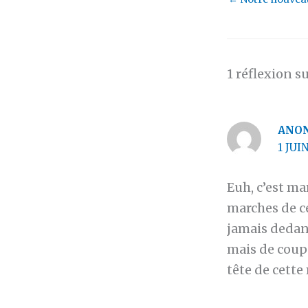
1 réflexion s
ANO
1 JUI
Euh, c’est mar
marches de ce
jamais dedans
mais de coup 
tête de cette