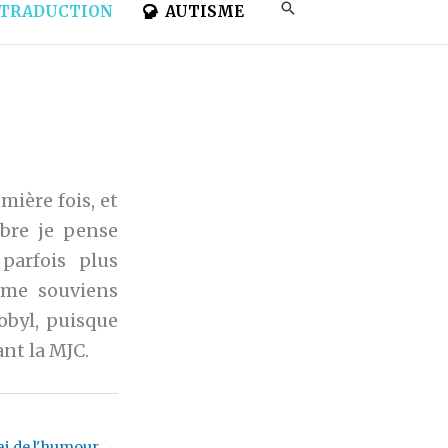
TRADUCTION
AUTISME
mière fois, et
bre je pense
parfois plus
 me souviens
obyl, puisque
ant la MJC.
'ai de l'humour
→