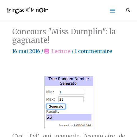
Aller
au
contenu
Concours "Miss Dumplin": la
gagnante!
16 mai 2016
/
Lecture
/
1 commentaire
C’est
Tyl’
qui remporte l’exemplaire de