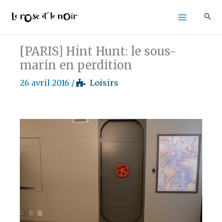
Aller
au
contenu
[PARIS] Hint Hunt: le sous-
marin en perdition
26 avril 2016
/
Loisirs