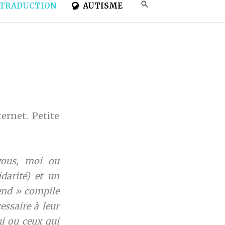
TRADUCTION
AUTISME
ernet. Petite
(vous, moi ou
darité) et un
end » compile
essaire à leur
ui ou ceux qui