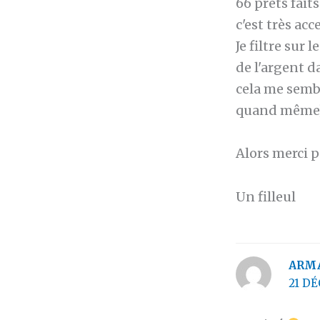
66 prêts fait
c'est très acc
Je filtre sur
de l'argent da
cela me semble
quand même
Alors merci p
Un filleul
ARM
21 DÉ