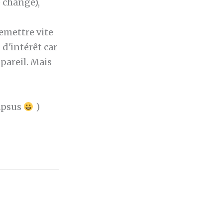
e change),
emettre vite
 d'intérêt car
 pareil. Mais
lapsus
)