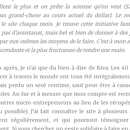
llent le plus et on prête la somme qu’on veut 
pas grand-chose au cours actuel du dollar). Le 
a le site chaque mois.
Je trouve cette initiative fan
it pas d’assistanat, mais bel et bien de donner à des
r par eux-mêmes les moyens de le faire. C’est à mon av
endante et la plus fructueuse de tendre une main.
 après, je n’ai que du bien à dire de Kiva. Les 40 
ncer à travers le monde ont tous été intégraleme
mais perdu un seul centime, sauf peut-être à caus
bles. Au fur et à mesure que mon compte est recréd
autres micro-entrepreneurs au lieu de les récupér
possible). J’ai fait connaître le site à plusieur
lisent régulièrement, et qui pourront témoigne
t. Si vous cherchez un geste solidaire à faire en