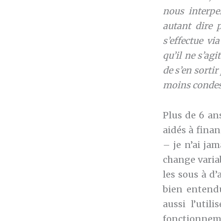
nous interpe
autant dire 
s’effectue vi
qu’il ne s’ag
de s’en sorti
moins condesc
Plus de 6 ans
aidés à fina
– je n’ai ja
change varia
les sous à d’
bien entendu 
aussi l’uti
fonctionnemen