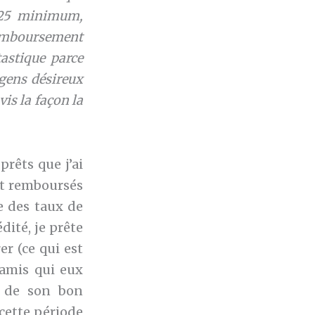
($25 minimum,
remboursement
tastique parce
 gens désireux
is la façon la
prêts que j’ai
nt remboursés
e des taux de
ité, je prête
er (ce qui est
s amis qui eux
r de son bon
 cette période