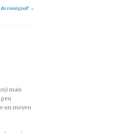
 du rossignol"
→
 non) mais
n peu
ste un moyen