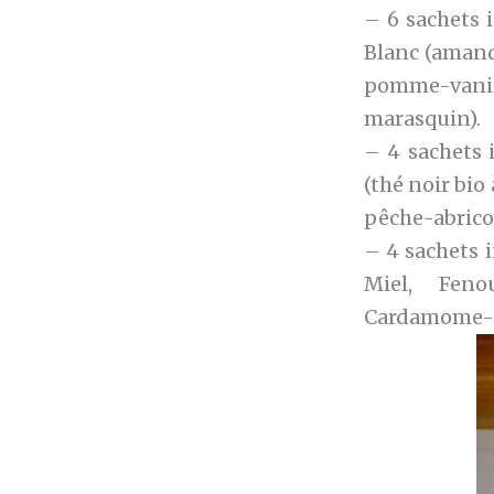
– 6 sachets 
Blanc (amand
pomme-vani
marasquin).
– 4 sachets 
(thé noir bio 
pêche-abricot
– 4 sachets 
Miel, Feno
Cardamome-Gin