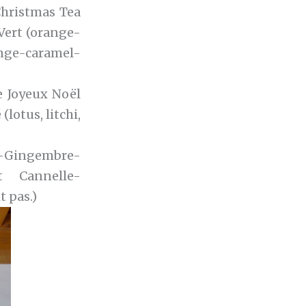
Christmas Tea
Vert (orange-
ge-caramel-
e Joyeux Noël
(lotus, litchi,
on-Gingembre-
t Cannelle-
t pas.)