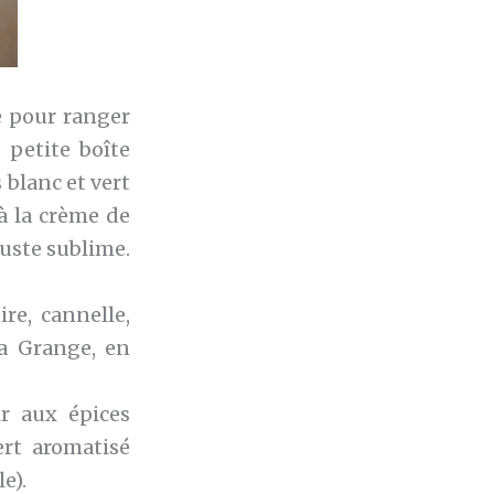
e pour ranger
 petite boîte
 blanc et vert
 à la crème de
 juste sublime.
re, cannelle,
La Grange, en
r aux épices
ert aromatisé
e).