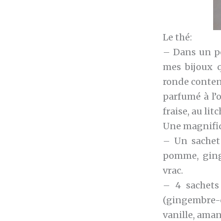
Le thé:
– Dans un po
mes bijoux q
ronde contena
parfumé à l’o
fraise, au lit
Une magnifiq
– Un sachet 
pomme, ginge
vrac.
– 4 sachets
(gingembre-c
vanille, aman