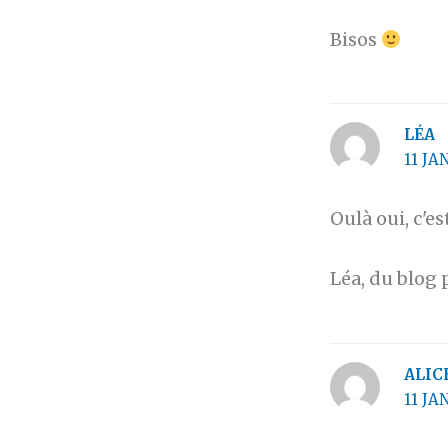
Bisos
LÉA
11 JA
Oulà oui, c'es
Léa, du blog 
ALIC
11 JA