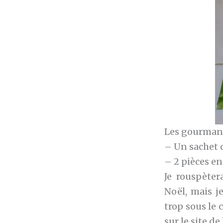
Les gourman
– Un sachet 
– 2 pièces en
Je rouspèter
Noël, mais j
trop sous le 
sur le site de