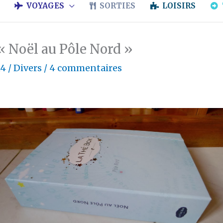
VOYAGES
SORTIES
LOISIRS
« Noël au Pôle Nord »
14
/
Divers
/
4 commentaires