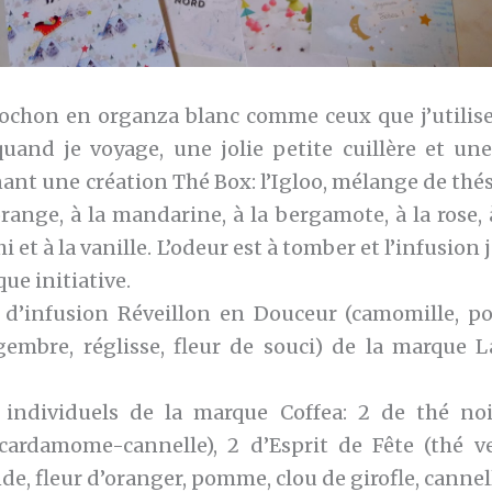
chon en organza blanc comme ceux que j’utilis
uand je voyage, une jolie petite cuillère et une
nt une création Thé Box: l’Igloo, mélange de thés
range, à la mandarine, à la bergamote, à la rose,
chi et à la vanille. L’odeur est à tomber et l’infusion
ue initiative.
d’infusion Réveillon en Douceur (camomille, poi
mbre, réglisse, fleur de souci) de la marque 
 individuels de la marque Coffea: 2 de thé noi
ardamome-cannelle), 2 d’Esprit de Fête (thé v
de, fleur d’oranger, pomme, clou de girofle, cannell