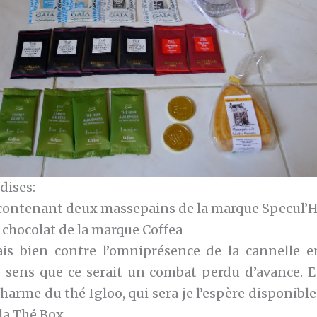
dises:
contenant deux massepains de la marque Specul’Ho
 chocolat de la marque Coffea
ais bien contre l’omniprésence de la cannelle 
e sens que ce serait un combat perdu d’avance. Et
charme du thé Igloo, qui sera je l’espère disponible 
 la Thé Box.