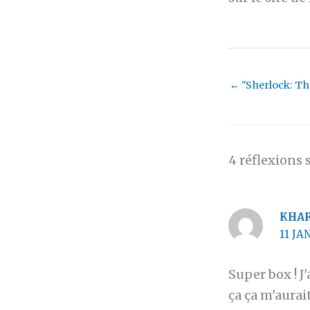
←
"Sherlock: Th
4 réflexions 
KHA
11 JA
Super box ! J
ça ça m'aurai