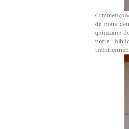
Commençons p
de nous dema
quinzaine d
notre bibli
traditionnell