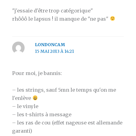
"j'essaie d'être trop catégorique"
rhôôô le lapsus ! il manque de "ne pas"
LONDONCAM
15 MAI 2013 À 14:21
Pour moi, je bannis:
– les strings, sauf 5mn le temps qu'on me
l'enlève
– le vinyle
– les t-shirts à message
– les ras de cou (effet nageuse est allemande
garanti)