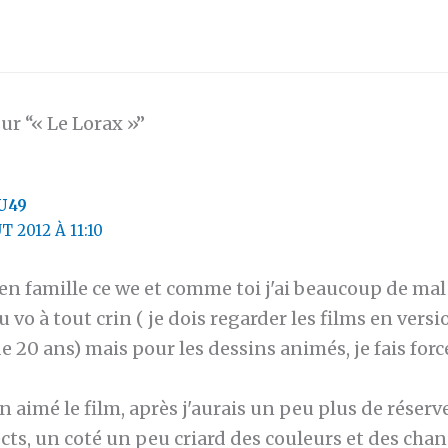
sur “« Le Lorax »”
U49
T 2012 À 11:10
lm en famille ce we et comme toi j'ai beaucoup de mal
u vo à tout crin ( je dois regarder les films en vers
e 20 ans) mais pour les dessins animés, je fais fo
en aimé le film, après j'aurais un peu plus de réserv
cts, un coté un peu criard des couleurs et des cha