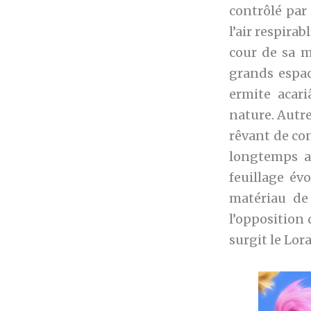
contrôlé par
l’air respira
cour de sa m
grands espac
ermite acari
nature. Autre
rêvant de co
longtemps av
feuillage év
matériau de 
l’opposition 
surgit le Lor