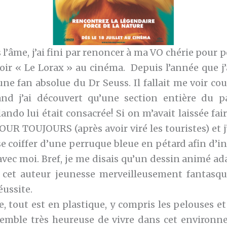
l’âme, j’ai fini par renoncer à ma VO chérie pour
oir « Le Lorax » au cinéma. Depuis l’année que j’
une fan absolue du Dr Seuss. Il fallait me voir co
nd j’ai découvert qu’une section entière du p
ando lui était consacrée! Si on m’avait laissée fair
POUR TOUJOURS (après avoir viré les touristes) et j
e coiffer d’une perruque bleue en pétard afin d’i
avec moi. Bref, je me disais qu’un dessin animé a
 cet auteur jeunesse merveilleusement fantasqu
éussite.
, tout est en plastique, y compris les pelouses et 
emble très heureuse de vivre dans cet environn