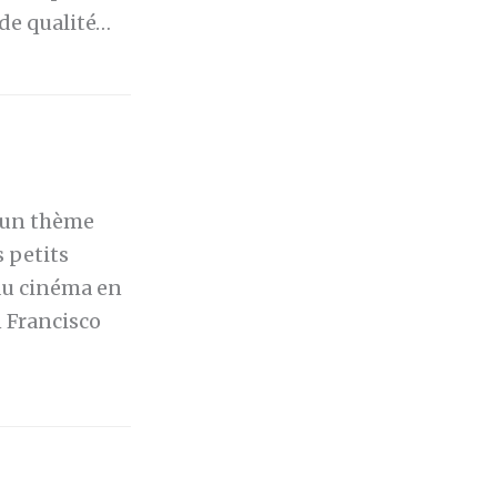
de qualité…
r un thème
 petits
 au cinéma en
n Francisco