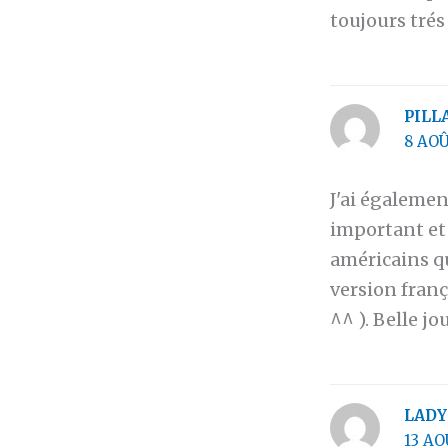
toujours tré
PILL
8 AOÛ
J'ai égalemen
important et 
américains qu
version franç
^^ ). Belle jo
LADY
13 AO