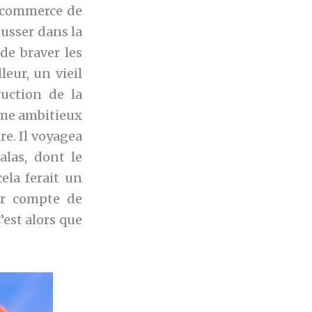
e commerce de
ousser dans la
de braver les
eur, un vieil
ruction de la
omme ambitieux
e. Il voyagea
alas, dont le
ela ferait un
nir compte de
’est alors que