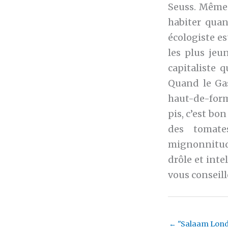
Seuss. Même l
habiter quan
écologiste es
les plus jeu
capitaliste 
Quand le Gas
haut-de-form
pis, c’est bon
des tomates
mignonnitude
drôle et inte
vous conseill
←
"Salaam Lon