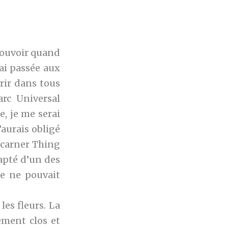
 pouvoir quand
ai passée aux
urir dans tous
arc Universal
e, je me serai
’aurais obligé
ncarner Thing
dapté d’un des
e ne pouvait
les fleurs. La
ement clos et