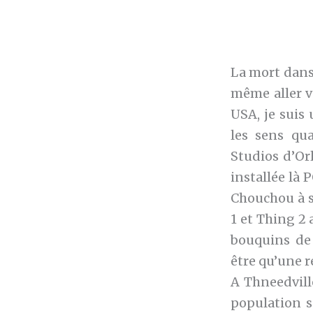
La mort dans 
même aller v
USA, je suis 
les sens qua
Studios d’Orl
installée là 
Chouchou à s
1 et Thing 2 
bouquins de
être qu’une r
A Thneedville
population s