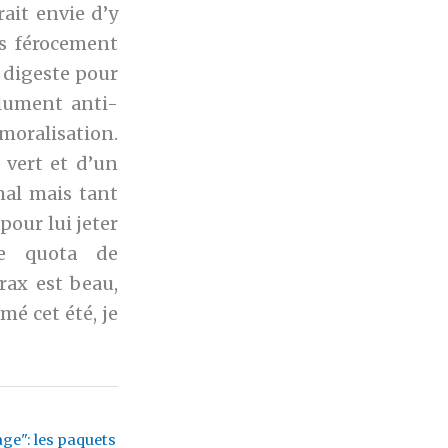
rait envie d’y
os férocement
t digeste pour
olument anti-
moralisation.
 vert et d’un
mal mais tant
 pour lui jeter
 le quota de
rax est beau,
mé cet été, je
age": les paquets