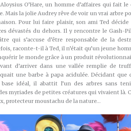
 Aloysius O’Hare, un homme d’affaires qui fait l
ble. Mais la jolie Audrey rêve de voir un vrai arbre p
aison. Pour lui faire plaisir, son ami Ted décide 
es dévastés du dehors. Il y rencontre le Gash-Pill
âtre qui s’accuse d’être responsable de la dest
fois, raconte-t-il à Ted, il n’était qu’un jeune h
nquérir le monde grâce à un produit révolutionnair
ant d’arriver dans une vallée remplie de truff
oquait une barbe à papa acidulée. Décidant que c
base idéal, il abattit l’un des arbres sans te
des myriades de petites créatures qui vivaient là. C
ax, protecteur moustachu de la nature…