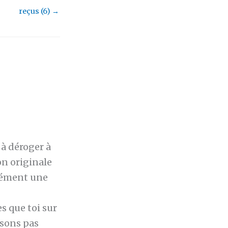
reçus (6)
→
 à déroger à
ion originale
rcément une
es que toi sur
nsons pas