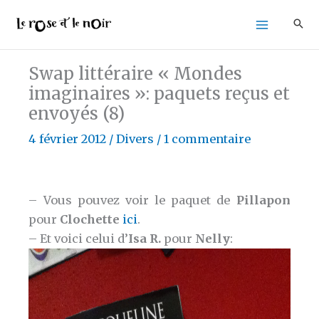
Aller
au
contenu
Swap littéraire « Mondes
imaginaires »: paquets reçus et
envoyés (8)
4 février 2012
/
Divers
/
1 commentaire
– Vous pouvez voir le paquet de
Pillapon
pour
Clochette
ici
.
– Et voici celui d’
Isa R.
pour
Nelly
: