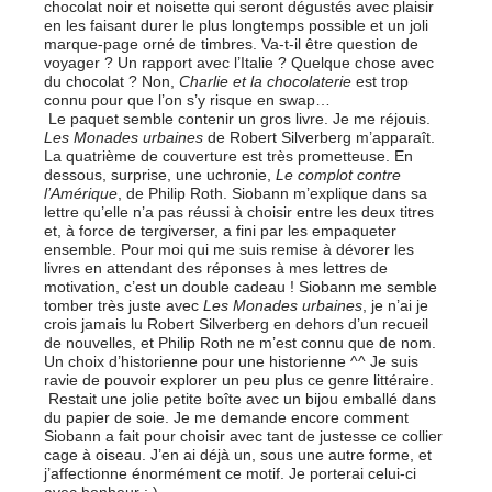
chocolat noir et noisette qui seront dégustés avec plaisir
en les faisant durer le plus longtemps possible et un joli
marque-page orné de timbres. Va-t-il être question de
voyager ? Un rapport avec l’Italie ? Quelque chose avec
du chocolat ? Non,
Charlie et la chocolaterie
est trop
connu pour que l’on s’y risque en swap…
Le paquet semble contenir un gros livre. Je me réjouis.
Les Monades urbaines
de Robert Silverberg m’apparaît.
La quatrième de couverture est très prometteuse. En
dessous, surprise, une uchronie,
Le complot contre
l’Amérique
, de Philip Roth. Siobann m’explique dans sa
lettre qu’elle n’a pas réussi à choisir entre les deux titres
et, à force de tergiverser, a fini par les empaqueter
ensemble. Pour moi qui me suis remise à dévorer les
livres en attendant des réponses à mes lettres de
motivation, c’est un double cadeau ! Siobann me semble
tomber très juste avec
Les Monades urbaines
, je n’ai je
crois jamais lu Robert Silverberg en dehors d’un recueil
de nouvelles, et Philip Roth ne m’est connu que de nom.
Un choix d’historienne pour une historienne ^^ Je suis
ravie de pouvoir explorer un peu plus ce genre littéraire.
Restait une jolie petite boîte avec un bijou emballé dans
du papier de soie. Je me demande encore comment
Siobann a fait pour choisir avec tant de justesse ce collier
cage à oiseau. J’en ai déjà un, sous une autre forme, et
j’affectionne énormément ce motif. Je porterai celui-ci