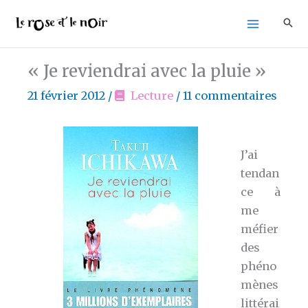
Aller
au
contenu
« Je reviendrai avec la pluie »
21 février 2012
/
Lecture
/
11 commentaires
J’ai
tendan
ce à
me
méfier
des
phéno
mènes
littérai