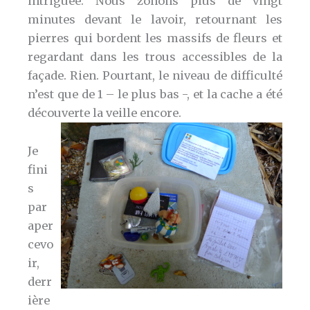
intriguée. Nous zonons plus de vingt
minutes devant le lavoir, retournant les
pierres qui bordent les massifs de fleurs et
regardant dans les trous accessibles de la
façade. Rien. Pourtant, le niveau de difficulté
n’est que de 1 – le plus bas -, et la cache a été
découverte la veille encore.
Je
fini
s
par
aper
cevo
ir,
derr
ière