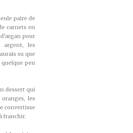
seule paire de
de carnets en
 d’argan pour
 argent, les
’aurais su que
it quelque peu
un dessert qui
 oranges, les
me convertisse
à franchir.