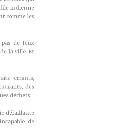
file indienne
lant comme les
 pas de feux
e la ville. Et
ts errants,
taurants, des
ques déchets.
ie défaillante
 incapable de