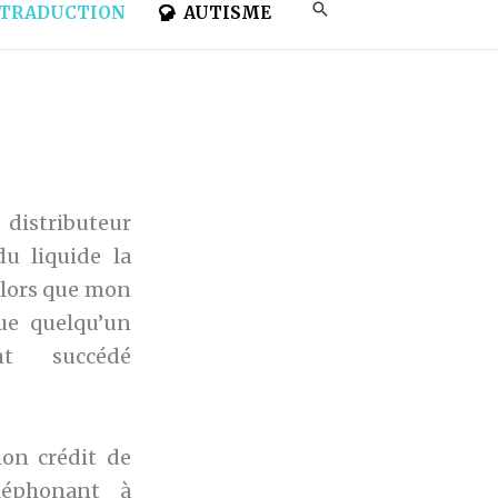
TRADUCTION
AUTISME
 distributeur
du liquide la
alors que mon
ue quelqu’un
nt succédé
on crédit de
léphonant à