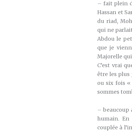
– fait plein
Hassan et Sa
du riad, Moh
qui ne parlai
Abdou le pet
que je vienn
Majorelle qui
C’est vrai q
être les plus
ou six fois 
sommes tombé
– beaucoup ap
humain. En 
couplée à l’i