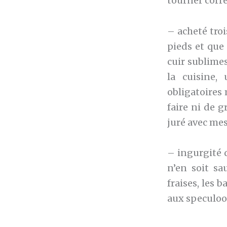
tourner corr
– acheté troi
pieds et que
cuir sublime
la cuisine,
obligatoires 
faire ni de g
juré avec mes
– ingurgité d
n’en soit sa
fraises, les 
aux speculoos