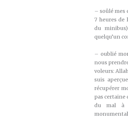
– soûlé mes 
7 heures de 
du minibus)
quelqu’un co
– oublié mo
nous prendre 
voleurs: Alla
suis aperçue
récupérer mo
pas certaine 
du mal à m
monumentales