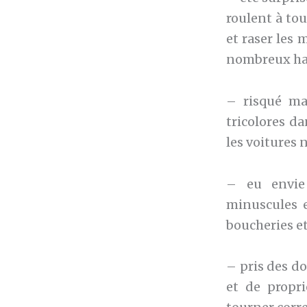
roulent à to
et raser les 
nombreux han
– risqué ma
tricolores da
les voitures 
– eu envie
minuscules e
boucheries et
– pris des do
et de propri