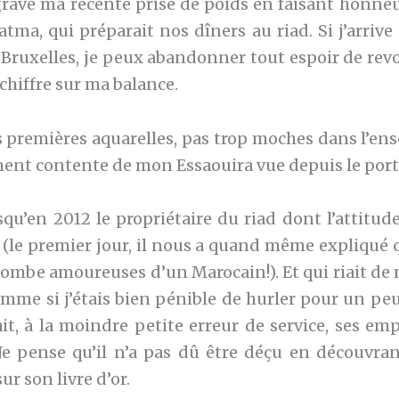
ravé ma récente prise de poids en faisant honneur
tma, qui préparait nos dîners au riad. Si j’arrive
ruxelles, je peux abandonner tout espoir de revo
chiffre sur ma balance.
 premières aquarelles, pas trop moches dans l’ens
ment contente de mon Essaouira vue depuis le port
squ’en 2012 le propriétaire du riad dont l’attitud
(le premier jour, il nous a quand même expliqué qu
tombe amoureuses d’un Marocain!). Et qui riait de
mme si j’étais bien pénible de hurler pour un peu
it, à la moindre petite erreur de service, ses em
. Je pense qu’il n’a pas dû être déçu en découvra
sur son livre d’or.