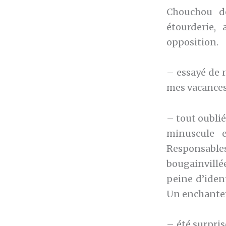
Chouchou de
étourderie, 
opposition.
– essayé de n
mes vacances 
– tout oubli
minuscule e
Responsabl
bougainvillée
peine d’iden
Un enchantem
– été surpri