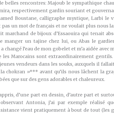
 de belles rencontres: Majoub le sympathique chauf
mira, respectivement gardin souriant et gouverna
amed Boustane, calligraphe mystique, Larbi le 
t pas un mot de français et ne voulait plus nous lai
it marchand de bijoux d’Essaouira qui tenait ab
e manger un tajine chez lui, ou Abas le gardie
 a changé l’eau de mon gobelet et m’a aidée avec 
ue les Marocains sont extraordinairement gentils.
 jeunes vendeurs dans les souks, auxquels il fallai
« la chokran »*** avant qu’ils nous lâchent la gr
es que sur des gens adorables et chaleureux.
pris, d’une part en dessin, d’autre part et surto
observant Antonia, j’ai par exemple réalisé qu
nsistance vient pratiquement à bout de tout (les 