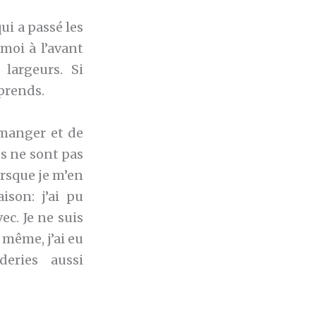
i a passé les
moi à l’avant
largeurs. Si
prends.
manger et de
es ne sont pas
orsque je m’en
ison: j’ai pu
c. Je ne suis
 même, j’ai eu
eries aussi