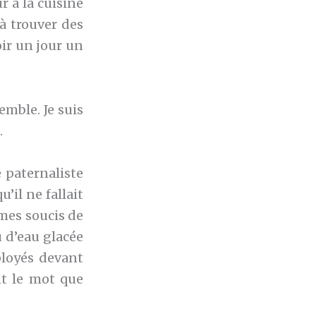
 à la cuisine
 à trouver des
ir un jour un
emble. Je suis
.
e paternaliste
’il ne fallait
 mes soucis de
 d’eau glacée
ployés devant
nt le mot que