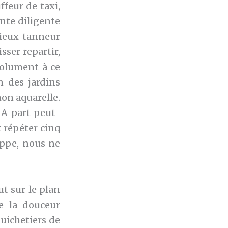
feur de taxi,
nte diligente
vieux tanneur
sser repartir,
solument à ce
n des jardins
mon aquarelle.
 A part peut-
t répéter cinq
appe, nous ne
ut sur le plan
e la douceur
guichetiers de