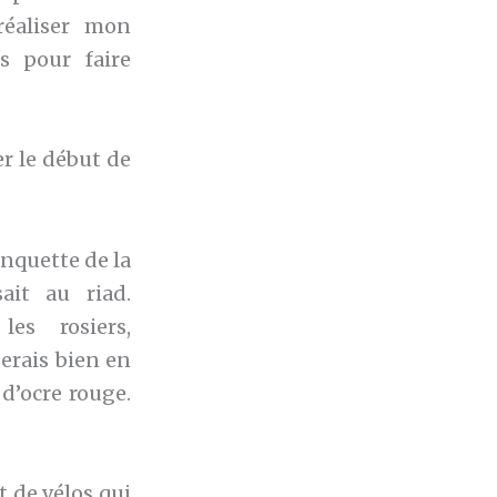
réaliser mon
es pour faire
r le début de
nquette de la
ait au riad.
es rosiers,
serais bien en
d’ocre rouge.
 de vélos qui