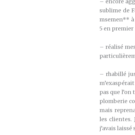
– encore agg
sublime de Fa
msemen** à B
5 en premier 
– réalisé mes
particulière
– rhabillé ju
m’exaspérait 
pas que l’on 
plomberie co
mais reprena
les clientes
j’avais laissé 