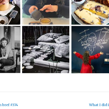
 bref #374
What I did