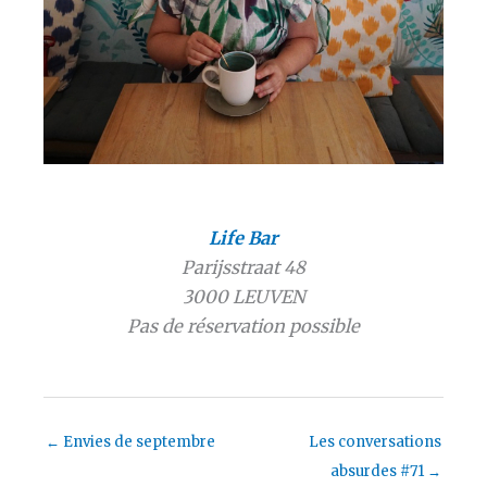
Life Bar
Parijsstraat 48
3000 LEUVEN
Pas de réservation possible
←
Envies de septembre
Les conversations
absurdes #71
→