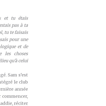
 et tu étais
ntais pas à ta
, tu te faisais
ssais pour une
logique et de
e les choses
ieu qu’à celui
gé. Sam s’est
ntégré le club
dernière année
our commencer,
addie, réciter