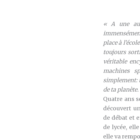
« A une aut
immensément i
place à l’écol
toujours sort
véritable en
machines sp
simplement: t
de ta planète.
Quatre ans s
découvert une
de débat et e
de lycée, ell
elle va rempo