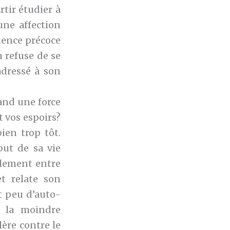
tir étudier à
une affection
mence précoce
m refuse de se
adressé à son
and une force
t vos espoirs?
ien trop tôt.
but de sa vie
ablement entre
et relate son
t peu d’auto-
s la moindre
lère contre le