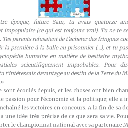
re époque, future Sam, tu avais quatorze ans
mpopulaire (ce qui est toujours vrai). Tu ne te se
e. Tes parents refusaient de t’acheter des fringues cool
ir la première à la balle au prisonnier (…), et tu pa
cyclopédie humaine en matière de bestiaire mytho
atiales scientifiquement improbables. Pour dir
u t’intéressais davantage au destin de la Terre du Mil
 »
e sont écoulés depuis, et les choses ont bien chan
 passion pour l’économie et la politique; elle a i
nchaîné les victoires en concours. A la fin de sa 
e a une idée très précise de ce que sera sa vie. P
rter le championnat national avec sa partenaire M