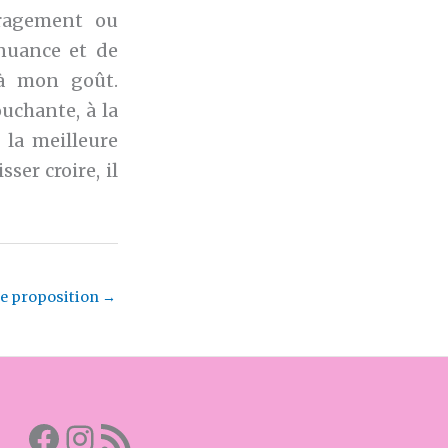
uragement ou
 nuance et de
 à mon goût.
uchante, à la
 la meilleure
ser croire, il
e proposition
→
Facebook
Mon instagram
Abonnez-vous par RSS