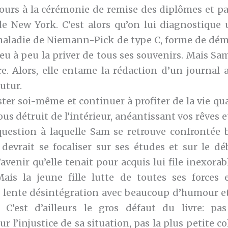
ours à la cérémonie de remise des diplômes et par
 de New York. C’est alors qu’on lui diagnostique 
a maladie de Niemann-Pick de type C, forme de dé
eu à peu la priver de tous ses souvenirs. Mais Sa
tre. Alors, elle entame la rédaction d’un journal 
futur.
er soi-même et continuer à profiter de la vie qu
us détruit de l’intérieur, anéantissant vos rêves e
 question à laquelle Sam se retrouve confrontée b
e devrait se focaliser sur ses études et sur le dé
avenir qu’elle tenait pour acquis lui file inexor
Mais la jeune fille lutte de toutes ses forces 
 lente désintégration avec beaucoup d’humour e
. C’est d’ailleurs le gros défaut du livre: pa
 l’injustice de sa situation, pas la plus petite co