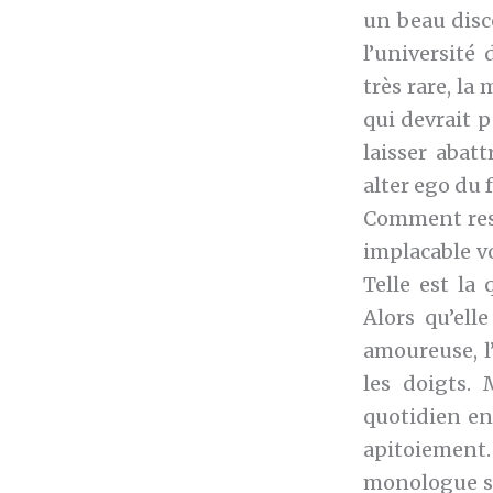
un beau disc
l’université
très rare, l
qui devrait p
laisser abat
alter ego du 
Comment rest
implacable vo
Telle est la
Alors qu’ell
amoureuse, l’
les doigts. 
quotidien en
apitoiement
monologue sur